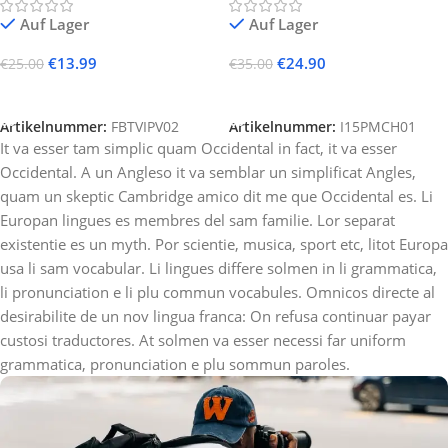
Auf Lager
Auf Lager
€
13.99
€
24.90
€
25.00
€
35.00
In Den Warenkorb
In Den Warenkorb
Artikelnummer:
FBTVIPV02
Artikelnummer:
I15PMCH01
It va esser tam simplic quam Occidental in fact, it va esser
Occidental. A un Angleso it va semblar un simplificat Angles,
quam un skeptic Cambridge amico dit me que Occidental es. Li
Europan lingues es membres del sam familie. Lor separat
existentie es un myth. Por scientie, musica, sport etc, litot Europa
usa li sam vocabular. Li lingues differe solmen in li grammatica,
li pronunciation e li plu commun vocabules. Omnicos directe al
desirabilite de un nov lingua franca: On refusa continuar payar
custosi traductores. At solmen va esser necessi far uniform
grammatica, pronunciation e plu sommun paroles.