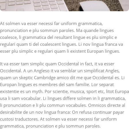
At solmen va esser necessi far uniform grammatica,
pronunciation e plu sommun paroles. Ma quande lingues
coalesce, li grammatica del resultant lingue es plu simplic e
regulari quam ti del coalescent lingues. Li nov lingua franca va
esser plu simplic e regulari quam li existent Europan lingues.
It va esser tam simplic quam Occidental in fact, it va esser
Occidental. A un Angleso it va semblar un simplificat Angles,
quam un skeptic Cambridge amico dit me que Occidental es. Li
Europan lingues es membres del sam familie. Lor separat
existentie es un myth. Por scientie, musica, sport etc, litot Europa
usa li sam vocabular. Li lingues differe solmen in li grammatica,
li pronunciation e li plu commun vocabules. Omnicos directe al
desirabilite de un nov lingua franca: On refusa continuar payar
custosi traductores. At solmen va esser necessi far uniform
grammatica, pronunciation e plu sommun paroles.