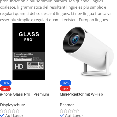
pronunciation e plu sommun paroles. Ma quande lingues
coalesce, li grammatica del resultant lingue es plu simplic e
regulari quam ti del coalescent lingues. Li nov lingua franca va
esser plu simplic e regulari quam li existent Europan lingues.
-40%
-37%
TIPP
TIPP
iPhone Glass Pro+ Premium
Mini-Projektor mit Wi-Fi 6
Tempered Glass Screen
Displayschutz
Beamer
Protector
Auf Lager
Auf Lager