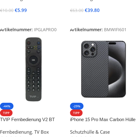
€
5.99
€
39.80
€
10.00
€
63.00
Ausführung Wählen
In Den Warenkorb
Artikelnummer:
IPGLAPRO0
Artikelnummer:
BMWIFI601
-44%
-29%
TIPP
TIPP
TVIP Fernbedienung V2 BT
iPhone 15 Pro Max Carbon Hülle
Bluetooth RCU
Fernbedienung
,
TV Box
Schutzhülle & Case