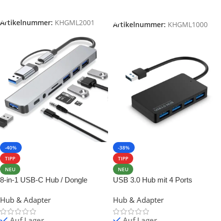
In Den Warenkorb
Ausführung Wählen
Artikelnummer:
KHGML2001
Artikelnummer:
KHGML1000
-40%
-38%
TIPP
TIPP
NEU
NEU
8-in-1 USB-C Hub / Dongle
USB 3.0 Hub mit 4 Ports
Hub & Adapter
Hub & Adapter
Auf Lager
Auf Lager