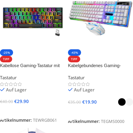
-25%
-43%
TIPP
TIPP
Kabellose Gaming-Tastatur mit
Kabelgebundenes Gaming-
RGB-Beleuchtung – 61 Tasten
Tastatur- und Maus-Set
Tastatur
Tastatur
Auf Lager
Auf Lager
€
29.90
€
40.00
€
19.90
€
35.00
In Den Warenkorb
Ausführung Wählen
Artikelnummer:
TEWRGB061
Artikelnummer:
TEGMS0000