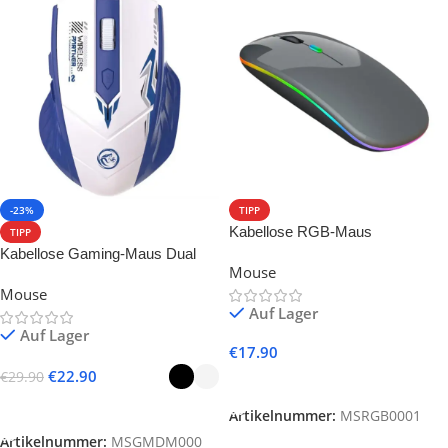
-23%
TIPP
Kabellose RGB-Maus
TIPP
Kabellose Gaming-Maus Dual
Mouse
Mode
Mouse
Auf Lager
Auf Lager
€
17.90
€
22.90
€
29.90
In Den Warenkorb
Ausführung Wählen
Artikelnummer:
MSRGB0001
Artikelnummer:
MSGMDM000