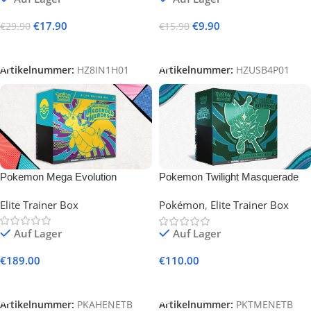
€
17.90
€
9.90
€
29.90
€
15.90
In Den Warenkorb
In Den Warenkorb
Artikelnummer:
HZ8IN1H01
Artikelnummer:
HZUSB4P01
Pokemon Mega Evolution
Pokemon Twilight Masquerade
Ascended Heroes ETB
Elite Trainer Box (English)
Elite Trainer Box
Pokémon
,
Elite Trainer Box
Auf Lager
Auf Lager
€
189.00
€
110.00
In Den Warenkorb
In Den Warenkorb
Artikelnummer:
PKAHENETB
Artikelnummer:
PKTMENETB