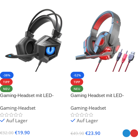
-38%
-52%
TIPP
TIPP
NEU
NEU
Gaming-Headset mit LED-
Gaming Headset mit LED-
Beleuchtung und Mikrofon
Lichtern, Komfortpolstern,
Gaming-Headset
Gaming-Headset
Geräuschunterdrückendem
Mikrofon, On-ear Kopfhörer
Auf Lager
Auf Lager
€
19.90
€
32.00
€
23.90
€
49.90