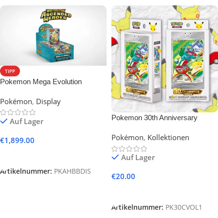
TIPP
Pokemon Mega Evolution
Ascended Heroes Booster
Pokémon
,
Display
Bundle Display (English)
Pokemon 30th Anniversary
Auf Lager
Celebration Simplified Chinese
Pokémon
,
Kollektionen
Original Partner Card Set Vol.1
€
1,899.00
(Chinese)
In Den Warenkorb
Auf Lager
Artikelnummer:
PKAHBBDIS
€
20.00
In Den Warenkorb
Artikelnummer:
PK30CVOL1