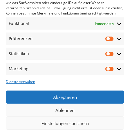
wie das Surfverhalten oder eindeutige IDs auf dieser Website
verarbeiten. Wenn du deine Einwillligung nicht erteilst oder zurückziehst,
Die Produkte, die Sie wünschen, aber nicht
können bestimmte Merkmale und Funktionen beeinträchtigt werden.
erreichen können, sind gleichzeitig mit der
Welt hier.
Funktional
Immer aktiv
Abonnieren Sie uns
Präferenzen
Statistiken
Kategorien
TV Zubehör
Marketing
Smartwatch Zubehör
Dienste verwalten
Handy Zubehör
Airpod Zubehör
Akzeptieren
Gamingsachen
Ablehnen
Useful Links
Aktionen
Einstellungen speichern