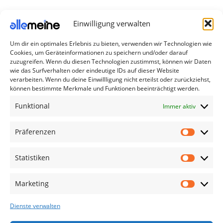
Einwilligung verwalten
Um dir ein optimales Erlebnis zu bieten, verwenden wir Technologien wie
Die Produkte, die Sie wünschen, aber nicht
Cookies, um Geräteinformationen zu speichern und/oder darauf
erreichen können, sind gleichzeitig mit der
zuzugreifen. Wenn du diesen Technologien zustimmst, können wir Daten
Welt hier.
wie das Surfverhalten oder eindeutige IDs auf dieser Website
verarbeiten. Wenn du deine Einwillligung nicht erteilst oder zurückziehst,
können bestimmte Merkmale und Funktionen beeinträchtigt werden.
Abonnieren Sie uns
Funktional
Immer aktiv
Kategorien
Präferenzen
TV Zubehör
Statistiken
Smartwatch Zubehör
Handy Zubehör
Marketing
Airpod Zubehör
Dienste verwalten
Gamingsachen