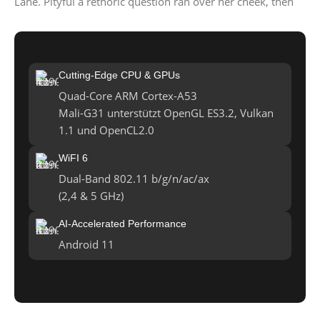
Lane. Pityful a rethoric question ran over her cheek, then
Cutting-Edge CPU & GPUs
Quad-Core ARM Cortex-A53
Mali-G31 unterstützt OpenGL ES3.2, Vulkan
1.1 und OpenCL2.0
WiFI 6
Dual-Band 802.11 b/g/n/ac/ax
(2,4 & 5 GHz)
AI-Accelerated Performance
Android 11