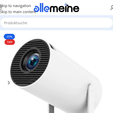
Skip to navigation
Skip to main content
Start
/
TV & Heimkino
/
Beamer
-37%
TIPP