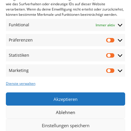
wie das Surfverhalten oder eindeutige IDs auf dieser Website
Blog
verarbeiten. Wenn du deine Einwillligung nicht erteilst oder zurückziehst,
können bestimmte Merkmale und Funktionen beeinträchtigt werden.
Kontakt
Funktional
Immer aktiv
Lieferung & Rückgabe
Outlet
Präferenzen
Legal
Statistiken
AGB
Impressum
Marketing
Datenschutzerklärung
Dienste verwalten
Cookies
Haftungsausschluss
Akzeptieren
Ablehnen
Allemeine
2025 |
design by selyus
.
Einstellungen speichern