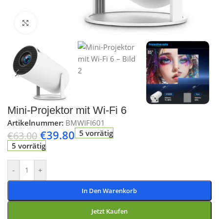
Klick zum Vergrößern
Mini-Projektor mit Wi-Fi 6
Artikelnummer:
BMWIFI601
€
39.80
5 vorrätig
€
63.00
5 vorrätig
-
+
In Den Warenkorb
Jetzt Kaufen