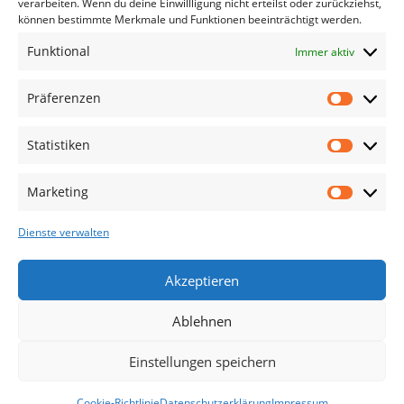
verarbeiten. Wenn du deine Einwillligung nicht erteilst oder zurückziehst,
Die Produkte, die Sie wünschen, aber nicht
können bestimmte Merkmale und Funktionen beeinträchtigt werden.
erreichen können, sind gleichzeitig mit der
Funktional
Immer aktiv
Welt hier.
Abonnieren Sie uns
Präferenzen
Statistiken
Kategorien
TV Zubehör
Marketing
Smartwatch Zubehör
Dienste verwalten
Handy Zubehör
Airpod Zubehör
Akzeptieren
Gamingsachen
Ablehnen
Useful Links
Einstellungen speichern
Aktionen
Blog
Cookie-Richtlinie
Datenschutzerklärung
Impressum