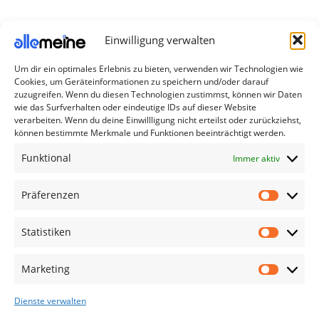
Einwilligung verwalten
Um dir ein optimales Erlebnis zu bieten, verwenden wir Technologien wie
Die Produkte, die Sie wünschen, aber nicht
Cookies, um Geräteinformationen zu speichern und/oder darauf
erreichen können, sind gleichzeitig mit der
zuzugreifen. Wenn du diesen Technologien zustimmst, können wir Daten
Welt hier.
wie das Surfverhalten oder eindeutige IDs auf dieser Website
verarbeiten. Wenn du deine Einwillligung nicht erteilst oder zurückziehst,
können bestimmte Merkmale und Funktionen beeinträchtigt werden.
Abonnieren Sie uns
Funktional
Immer aktiv
Kategorien
Präferenzen
TV Zubehör
Smartwatch Zubehör
Statistiken
Handy Zubehör
Marketing
Airpod Zubehör
Dienste verwalten
Gamingsachen