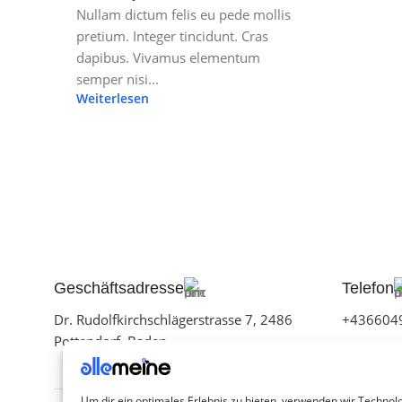
Nullam dictum felis eu pede mollis
pretium. Integer tincidunt. Cras
dapibus. Vivamus elementum
semper nisi...
Weiterlesen
Geschäftsadresse
Telefon
Dr. Rudolfkirchschlägerstrasse 7, 2486
+436604
Pottendorf Baden
Um dir ein optimales Erlebnis zu bieten, verwenden wir Technol