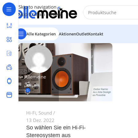
Skip to navigation
Skip to main content
Alle Kategorien
Aktionen
Outlet
Kontakt
Allemeine
0
Hi-Fi
,
Sound
13 Dez. 2022
So wählen Sie ein Hi-Fi-
Stereosystem aus