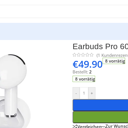
buds Pro 600 ANC
Earbuds Pro 6
(
1
Kundenrezens
€
49.90
8 vorrätig
Bestellt:
2
8 vorrätig
-
+
Zur Wunsch
Vergleichen