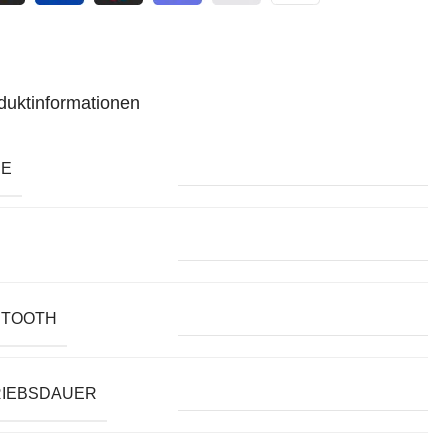
duktinformationen
BE
ETOOTH
RIEBSDAUER