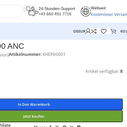
Weltweit
24-Stunden-Support
Kostenloser Versa
+43 660 491 7716
€
0.
DE
EUR
00 ANC
Artikelnummer:
KHEP60001
ion)
Artikel verfügbar:
8
In Den Warenkorb
Jetzt Kaufen
liste