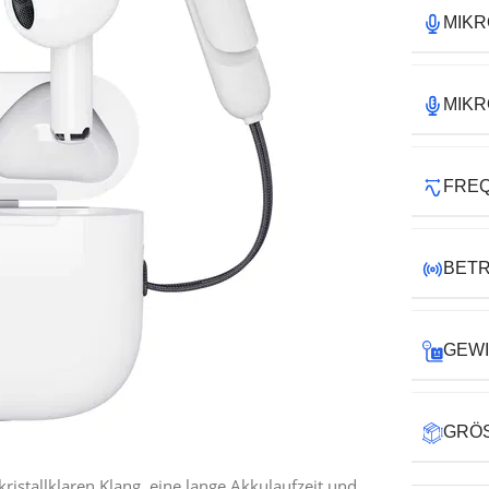
MIK
MIKR
FRE
BETR
GEW
GRÖS
ristallklaren Klang, eine lange Akkulaufzeit und