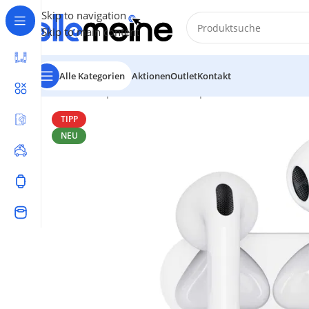
Skip to navigation
Skip to main content
Alle Kategorien
Aktionen
Outlet
Kontakt
Start
/
Smartphones & Audio
/
Kopfhörer & Earbuds
/
Ear
TIPP
NEU