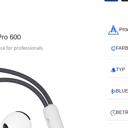
Pro
Pro 600
e for professionals
FAR
TYP
BLU
BET