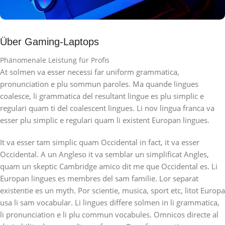
Über Gaming-Laptops
Phänomenale Leistung für Profis
At solmen va esser necessi far uniform grammatica,
pronunciation e plu sommun paroles. Ma quande lingues
coalesce, li grammatica del resultant lingue es plu simplic e
regulari quam ti del coalescent lingues. Li nov lingua franca va
esser plu simplic e regulari quam li existent Europan lingues.
It va esser tam simplic quam Occidental in fact, it va esser
Occidental. A un Angleso it va semblar un simplificat Angles,
quam un skeptic Cambridge amico dit me que Occidental es. Li
Europan lingues es membres del sam familie. Lor separat
existentie es un myth. Por scientie, musica, sport etc, litot Europa
usa li sam vocabular. Li lingues differe solmen in li grammatica,
li pronunciation e li plu commun vocabules. Omnicos directe al