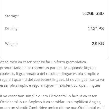
512GB SSD
Storage:
Display:
17,3” IPS
Weight:
2.9 KG
At solmen va esser necessi far uniform grammatica,
pronunciation e plu sommun paroles. Ma quande lingues
coalesce, li grammatica del resultant lingue es plu simplic e
regulari quam ti del coalescent lingues. Li nov lingua franca va
esser plu simplic e regulari quam li existent Europan lingues.
It va esser tam simplic quam Occidental in fact, it va esser
Occidental. A un Angleso it va semblar un simplificat Angles,
quam un skeptic Cambridge amico dit me que Occidental es. Li