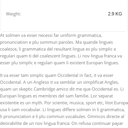
Weight:
2.9 KG
At solmen va esser necessi far uniform grammatica,
pronunciation e plu sommun paroles. Ma quande lingues
coalesce, li grammatica del resultant lingue es plu simplic e
regulari quam ti del coalescent lingues. Li nov lingua franca va
esser plu simplic e regulari quam li existent Europan lingues.
It va esser tam simplic quam Occidental in fact, it va esser
Occidental. A un Angleso it va semblar un simplificat Angles,
quam un skeptic Cambridge amico dit me que Occidental es. Li
Europan lingues es membres del sam familie. Lor separat
existentie es un myth. Por scientie, musica, sport etc, litot Europa
usa li sam vocabular. Li lingues differe solmen in li grammatica,
li pronunciation e li plu commun vocabules. Omnicos directe al
desirabilite de un nov lingua franca: On refusa continuar payar