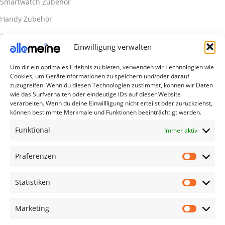
Smartwatch Zubehör
Handy Zubehör
Airpod Zubehör
Einwilligung verwalten
Gamingsachen
Um dir ein optimales Erlebnis zu bieten, verwenden wir Technologien wie
Useful Links
Cookies, um Geräteinformationen zu speichern und/oder darauf
Aktionen
zuzugreifen. Wenn du diesen Technologien zustimmst, können wir Daten
wie das Surfverhalten oder eindeutige IDs auf dieser Website
Blog
verarbeiten. Wenn du deine Einwillligung nicht erteilst oder zurückziehst,
können bestimmte Merkmale und Funktionen beeinträchtigt werden.
Kontakt
Funktional
Immer aktiv
Lieferung & Rückgabe
Outlet
Präferenzen
Legal
Statistiken
AGB
Impressum
Marketing
Datenschutzerklärung