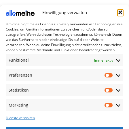
Airpod Zubehör
Einwilligung verwalten
Gamingsachen
Um dir ein optimales Erlebnis zu bieten, verwenden wir Technologien wie
Useful Links
Cookies, um Geräteinformationen zu speichern und/oder darauf
Aktionen
zuzugreifen. Wenn du diesen Technologien zustimmst, können wir Daten
wie das Surfverhalten oder eindeutige IDs auf dieser Website
Blog
verarbeiten. Wenn du deine Einwillligung nicht erteilst oder zurückziehst,
können bestimmte Merkmale und Funktionen beeinträchtigt werden.
Kontakt
Funktional
Immer aktiv
Lieferung & Rückgabe
Outlet
Präferenzen
Legal
Statistiken
AGB
Impressum
Marketing
Datenschutzerklärung
Dienste verwalten
Cookies