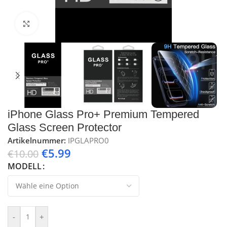
Klick zum Vergrößern
iPhone Glass Pro+ Premium Tempered
Glass Screen Protector
Artikelnummer:
IPGLAPRO0
€
5.99
€
10.00
MODELL
-
+