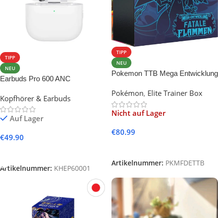
TIPP
TIPP
NEU
NEU
Pokemon TTB Mega Entwicklung
Earbuds Pro 600 ANC
Fatale Flammen
Pokémon
,
Elite Trainer Box
Kopfhörer & Earbuds
Nicht auf Lager
Auf Lager
€
80.99
€
49.90
Weiterlesen
In Den Warenkorb
Artikelnummer:
PKMFDETTB
Artikelnummer:
KHEP60001