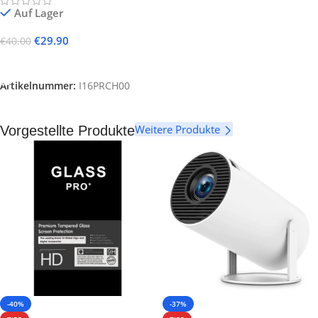
Auf Lager
€
29.90
€
40.00
Ausführung Wählen
Artikelnummer:
I16PRCH00
Weitere Produkte
Vorgestellte Produkte
-40%
-37%