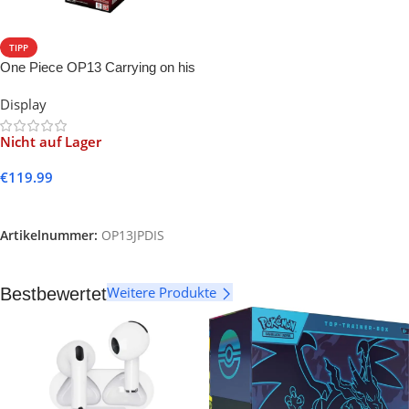
TIPP
One Piece OP13 Carrying on his
Will -JP-
Display
Nicht auf Lager
€
119.99
Weiterlesen
Artikelnummer:
OP13JPDIS
Weitere Produkte
Bestbewertet