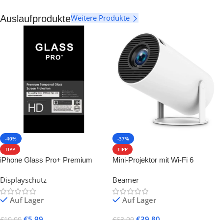
Weitere Produkte
Auslaufprodukte
-40%
-37%
TIPP
TIPP
iPhone Glass Pro+ Premium
Mini-Projektor mit Wi-Fi 6
Tempered Glass Screen
Displayschutz
Beamer
Protector
Auf Lager
Auf Lager
€
5.99
€
39.80
€
10.00
€
63.00