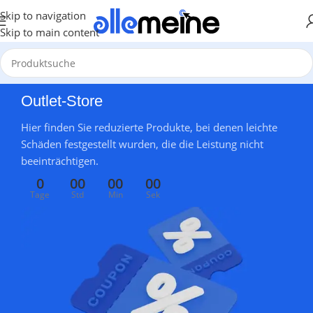
Skip to navigation
Skip to main content
Outlet-Store
Hier finden Sie reduzierte Produkte, bei denen leichte
Schäden festgestellt wurden, die die Leistung nicht
beeinträchtigen.
0
00
00
00
Tage
Std
Min
Sek