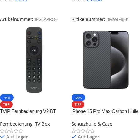
Ausführung Wählen
In Den Warenkorb
Artikelnummer:
IPGLAPRO0
Artikelnummer:
BMWIFI601
-44%
-29%
TIPP
TIPP
TVIP Fernbedienung V2 BT
iPhone 15 Pro Max Carbon Hülle
Bluetooth RCU
Fernbedienung
,
TV Box
Schutzhülle & Case
Auf Lager
Auf Lager