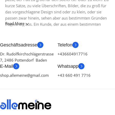
kurze Sätze, zu viele Überschriften, Bilder, die zu groß für
das vorgeschlagene Design sind oder zu klein, oder sie
passen zwar hinein, sehen aber aus bestimmten Gründen
Read More
fragwürdig aus. Ein Kunde, der aus einem bestimmten
Grund unzufrieden ist, ist ein Problem. Ein Kunde, der
unzufrieden ist, ohne genau sagen zu können, warum, ist
noch schlimmer. Wahrscheinlich fehlte es an
Geschäftsadresse
Telefon
Zusammenarbeit, Kommunikation und Kontrollpunkten, es
Dr. Rudolfkirchschlägerstrasse
+436604917716
gab keinen vereinbarten oder mit der erforderlichen
7, 2486 Pottendorf Baden
Detailliertheit festgelegten Prozess. Die Content-Strategie
E-Mail
Whatsapp
ist von Anfang an schiefgelaufen. Wenn Sie das denken,
wie wäre es dann andersherum? Wie kann man Inhalte
shop.allemeine@gmail.com
+43 660 491 7716
ohne Design bewerten? Keine Typografie, keine Farben,
kein Layout, keine Stile, all diese Dinge, die die wichtigen
Signale vermitteln, die über den bloßen Text hinausgehen,
Hierarchien von Informationen, Gewichtung, Betonung,
Schrägstriche, Prioritäten, all diese subtilen Hinweise, die
den Leser auch optisch und emotional ansprechen.