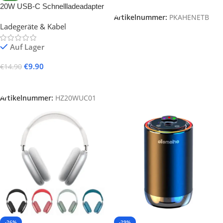
In Den Warenkorb
20W USB-C Schnellladeadapter
(PD 3.0)
Artikelnummer:
PKAHENETB
Ladegeräte & Kabel
Auf Lager
€
9.90
€
14.90
In Den Warenkorb
Artikelnummer:
HZ20WUC01
-26%
-29%