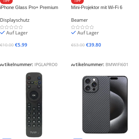
TIPP
TIPP
iPhone Glass Pro+ Premium
Mini-Projektor mit Wi-Fi 6
Tempered Glass Screen
Displayschutz
Beamer
Protector
Auf Lager
Auf Lager
€
5.99
€
39.80
€
10.00
€
63.00
Ausführung Wählen
In Den Warenkorb
Artikelnummer:
IPGLAPRO0
Artikelnummer:
BMWIFI601