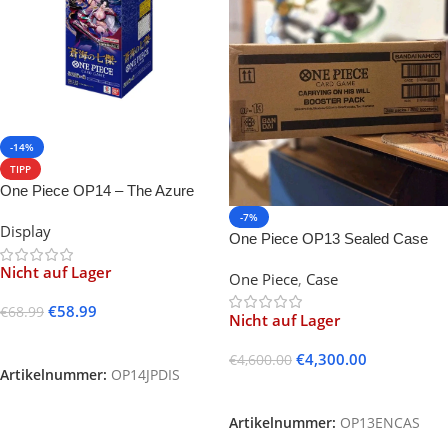
-14%
TIPP
One Piece OP14 – The Azure
Seas Seven -JP-
-7%
Display
One Piece OP13 Sealed Case
Englisch
Nicht auf Lager
One Piece
,
Case
€
58.99
€
68.99
Nicht auf Lager
Weiterlesen
€
4,300.00
€
4,600.00
Artikelnummer:
OP14JPDIS
Weiterlesen
Artikelnummer:
OP13ENCAS