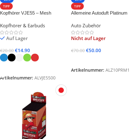
TIPP
TIPP
Kopfhörer VJE55 – Mesh
Allemeine Autoduft Platinum
Headband & Hi-Fi Sound
Kopfhörer & Earbuds
Auto Zubehör
Auf Lager
Nicht auf Lager
€
14.90
€
50.00
€
20.00
€
70.00
Weiterlesen
Ausführung Wählen
Artikelnummer:
ALZ10PRM1
Artikelnummer:
ALVJE5500