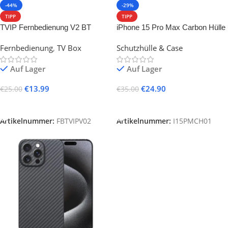
-44%
-29%
TIPP
TIPP
TVIP Fernbedienung V2 BT
iPhone 15 Pro Max Carbon Hülle
Bluetooth RCU
Fernbedienung
,
TV Box
Schutzhülle & Case
Auf Lager
Auf Lager
€
13.99
€
24.90
€
25.00
€
35.00
In Den Warenkorb
In Den Warenkorb
Artikelnummer:
FBTVIPV02
Artikelnummer:
I15PMCH01