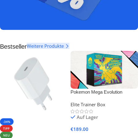
Weitere Produkte
Bestseller
Pokemon Mega Evolution
Ascended Heroes ETB
Elite Trainer Box
Auf Lager
-34%
€
189.00
TIPP
NEU