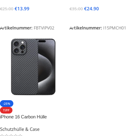
€
13.99
€
24.90
€
25.00
€
35.00
In Den Warenkorb
In Den Warenkorb
Artikelnummer:
FBTVIPV02
Artikelnummer:
I15PMCH01
-25%
TIPP
iPhone 16 Carbon Hülle
Schutzhülle & Case