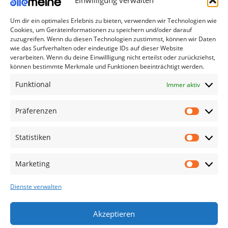
Einwilligung verwalten
Um dir ein optimales Erlebnis zu bieten, verwenden wir Technologien wie
Die Produkte, die Sie wünschen, aber nicht
Cookies, um Geräteinformationen zu speichern und/oder darauf
erreichen können, sind gleichzeitig mit der
zuzugreifen. Wenn du diesen Technologien zustimmst, können wir Daten
wie das Surfverhalten oder eindeutige IDs auf dieser Website
Welt hier.
verarbeiten. Wenn du deine Einwillligung nicht erteilst oder zurückziehst,
können bestimmte Merkmale und Funktionen beeinträchtigt werden.
Abonnieren Sie uns
Funktional
Immer aktiv
Kategorien
Präferenzen
TV Zubehör
Statistiken
Smartwatch Zubehör
Handy Zubehör
Marketing
Airpod Zubehör
Dienste verwalten
Gamingsachen
Useful Links
Akzeptieren
Aktionen