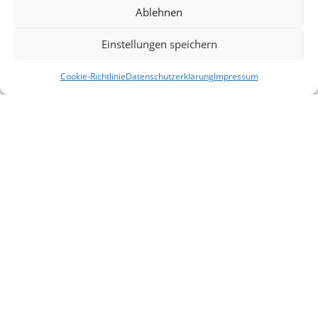
Ablehnen
Blog
Kontakt
Einstellungen speichern
Lieferung & Rückgabe
Cookie-Richtlinie
Datenschutzerklärung
Impressum
Filter
Startseite
Mein Konto
Warenkorb
Vergleichen
Outlet
Legal
AGB
Impressum
Datenschutzerklärung
Cookies
Haftungsausschluss
Allemeine
2025 |
design by selyus
.