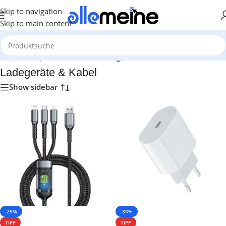
Skip to navigation
Skip to main content
Start
/
Smartphones & Audio
/
Ladegeräte & Kabel
Ladegeräte & Kabel
Show sidebar
-25%
-34%
TIPP
TIPP