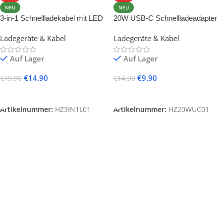
NEU
NEU
3-in-1 Schnellladekabel mit LED
20W USB-C Schnellladeadapter
& 100W PD
(PD 3.0)
Ladegeräte & Kabel
Ladegeräte & Kabel
Auf Lager
Auf Lager
€
14.90
€
9.90
€
19.90
€
14.90
In Den Warenkorb
In Den Warenkorb
Artikelnummer:
HZ3IN1L01
Artikelnummer:
HZ20WUC01