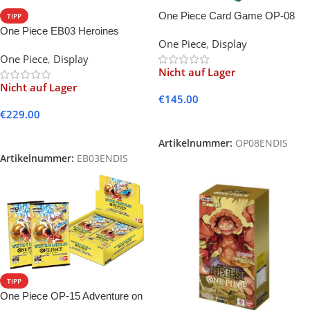
One Piece Card Game OP-08
TIPP
Two Legends Booster Display
One Piece EB03 Heroines
One Piece
,
Display
(English)
Edition -EN-
One Piece
,
Display
Nicht auf Lager
Nicht auf Lager
€
145.00
€
229.00
Weiterlesen
Weiterlesen
Artikelnummer:
OP08ENDIS
Artikelnummer:
EB03ENDIS
TIPP
One Piece OP-15 Adventure on