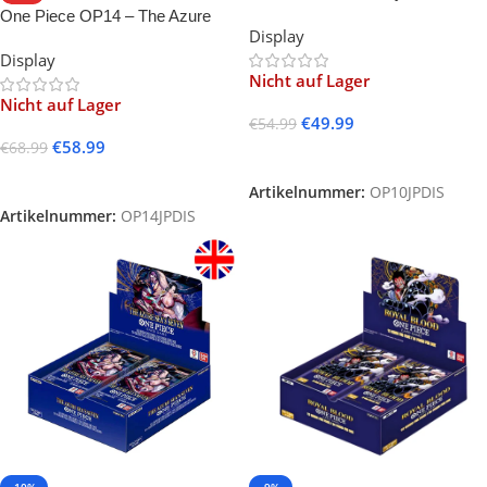
-JP-
One Piece OP14 – The Azure
Display
Seas Seven -JP-
Display
Nicht auf Lager
Nicht auf Lager
€
49.99
€
54.99
€
58.99
€
68.99
Weiterlesen
Weiterlesen
Artikelnummer:
OP10JPDIS
Artikelnummer:
OP14JPDIS