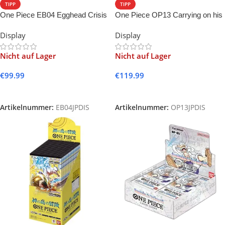
TIPP
TIPP
One Piece EB04 Egghead Crisis
One Piece OP13 Carrying on his
-JP-
Will -JP-
Display
Display
Nicht auf Lager
Nicht auf Lager
€
99.99
€
119.99
Weiterlesen
Weiterlesen
Artikelnummer:
EB04JPDIS
Artikelnummer:
OP13JPDIS