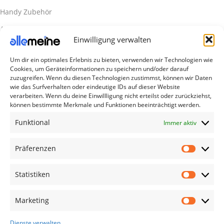
Handy Zubehör
Airpod Zubehör
Einwilligung verwalten
Gamingsachen
Um dir ein optimales Erlebnis zu bieten, verwenden wir Technologien wie
Useful Links
Cookies, um Geräteinformationen zu speichern und/oder darauf
Aktionen
zuzugreifen. Wenn du diesen Technologien zustimmst, können wir Daten
wie das Surfverhalten oder eindeutige IDs auf dieser Website
Blog
verarbeiten. Wenn du deine Einwillligung nicht erteilst oder zurückziehst,
können bestimmte Merkmale und Funktionen beeinträchtigt werden.
Kontakt
Funktional
Immer aktiv
Lieferung & Rückgabe
Outlet
Präferenzen
Legal
Statistiken
AGB
Impressum
Marketing
Datenschutzerklärung
Dienste verwalten