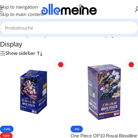
Skip to navigation
Skip to main content
Start
/
Gaming
/
Trading Card Games
/
One Piece
/
Display
Display
Show sidebar
-14%
-9%
One Piece OP10 Royal Bloodline
TIPP