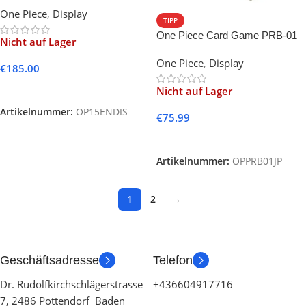
Kami’s Island Booster Display
One Piece
,
Display
TIPP
One Piece Card Game PRB-01
Nicht auf Lager
Premium Booster Display
One Piece
,
Display
(Japanese)
€
185.00
Weiterlesen
Nicht auf Lager
Artikelnummer:
OP15ENDIS
€
75.99
Weiterlesen
Artikelnummer:
OPPRB01JP
1
2
→
Geschäftsadresse
Telefon
Dr. Rudolfkirchschlägerstrasse
+436604917716
7, 2486 Pottendorf Baden