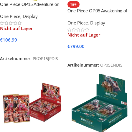
One Piece OP15 Adventure on
TIPP
Kami’s Island Booster Box
One Piece OP05 Awakening of
One Piece
,
Display
Japanisch
the New Era -EN-
One Piece
,
Display
Nicht auf Lager
Nicht auf Lager
€
106.99
€
799.00
Weiterlesen
Weiterlesen
Artikelnummer:
PKOP15JPDIS
Artikelnummer:
OP05ENDIS