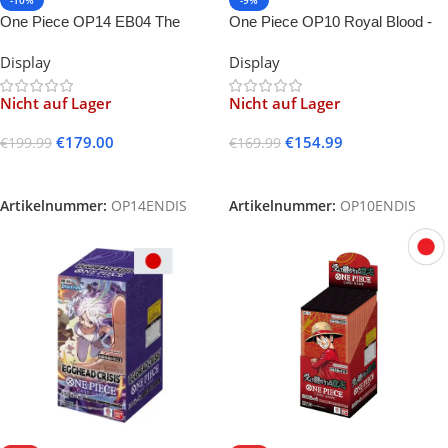
-10%
-9%
One Piece OP14 EB04 The
One Piece OP10 Royal Blood -
Azure Sea’s Seven -EN-
EN-
Display
Display
Nicht auf Lager
Nicht auf Lager
€
179.00
€
154.99
€
199.99
€
169.99
Weiterlesen
Weiterlesen
Artikelnummer:
OP14ENDIS
Artikelnummer:
OP10ENDIS