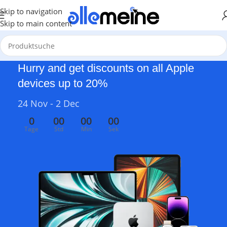
Skip to navigation
Skip to main content
Hurry and get discounts on all Apple
devices up to 20%
24 Nov - 2 Dec
0
00
00
00
Tage
Std
Min
Sek