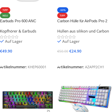
TIPP
-50%
NEU
TIPP
Earbuds Pro 600 ANC
Carbon Hülle für AirPods Pro 2
Kopfhörer & Earbuds
Hüllen aus silikon und Carbon
Auf Lager
Auf Lager
€
49.90
€
24.90
€
50.00
In Den Warenkorb
In Den Warenkorb
Artikelnummer:
KHEP60001
Artikelnummer:
AZAPP2CH1