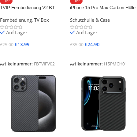
TIPP
TIPP
TVIP Fernbedienung V2 BT
iPhone 15 Pro Max Carbon Hülle
Bluetooth RCU
Fernbedienung
,
TV Box
Schutzhülle & Case
Auf Lager
Auf Lager
€
13.99
€
24.90
€
25.00
€
35.00
In Den Warenkorb
In Den Warenkorb
Artikelnummer:
FBTVIPV02
Artikelnummer:
I15PMCH01