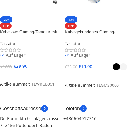
-25%
-43%
TIPP
TIPP
Kabellose Gaming-Tastatur mit
Kabelgebundenes Gaming-
RGB-Beleuchtung – 61 Tasten
Tastatur- und Maus-Set
Tastatur
Tastatur
Auf Lager
Auf Lager
€
29.90
€
40.00
€
19.90
€
35.00
In Den Warenkorb
Ausführung Wählen
Artikelnummer:
TEWRGB061
Artikelnummer:
TEGMS0000
Geschäftsadresse
Telefon
Dr. Rudolfkirchschlägerstrasse
+436604917716
7, 2486 Pottendorf Baden