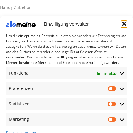
Handy Zubehör
Airpod Zubehör
Einwilligung verwalten
Gamingsachen
Um dir ein optimales Erlebnis zu bieten, verwenden wir Technologien wie
Useful Links
Cookies, um Geräteinformationen zu speichern und/oder darauf
Aktionen
zuzugreifen. Wenn du diesen Technologien zustimmst, können wir Daten
wie das Surfverhalten oder eindeutige IDs auf dieser Website
Blog
verarbeiten. Wenn du deine Einwillligung nicht erteilst oder zurückziehst,
können bestimmte Merkmale und Funktionen beeinträchtigt werden.
Kontakt
Funktional
Immer aktiv
Lieferung & Rückgabe
Outlet
Präferenzen
Legal
Statistiken
AGB
Impressum
Marketing
Datenschutzerklärung
Dienste verwalten