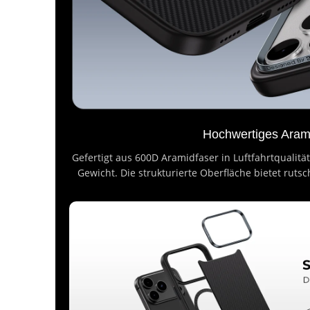
Hochwertiges Aram
Gefertigt aus 600D Aramidfaser in Luftfahrtqualitä
Gewicht. Die strukturierte Oberfläche bietet rutsc