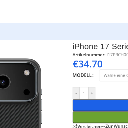
e 17 Serie Carbon Hülle
iPhone 17 Seri
Artikelnummer:
I17PRCH0
€
34.70
MODELL
-
+
Zur Wunsch
Vergleichen