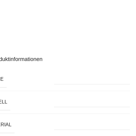
duktinformationen
BE
ELL
RIAL