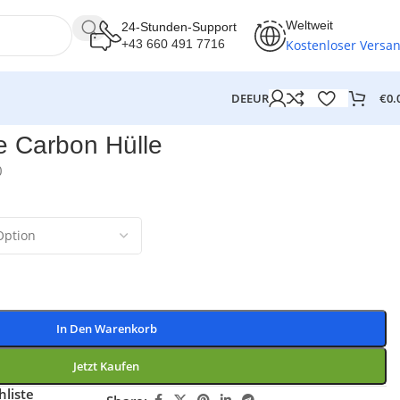
Weltweit
24-Stunden-Support
Kostenloser Versa
+43 660 491 7716
€
0.
DE
EUR
e Carbon Hülle
0
In Den Warenkorb
Jetzt Kaufen
liste