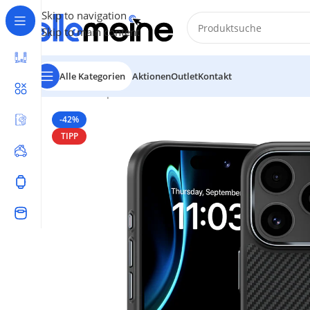
Skip to navigation
Skip to main content
Alle Kategorien
Aktionen
Outlet
Kontakt
Start
/
Smartphones & Audio
/
Schutzhülle & Case
/
iPhon
-42%
TIPP