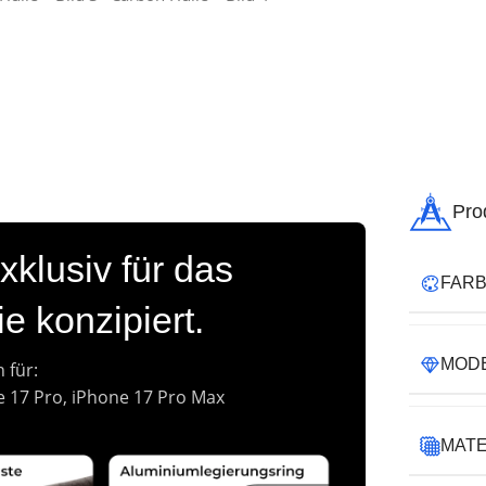
Pro
xklusiv für das
FAR
e konzipiert.
MOD
h für:
e 17 Pro, iPhone 17 Pro Max
MATE