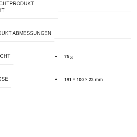
PRODUKT
HT
DUKT ABMESSUNGEN
ICHT
76 g
SE
191 × 100 × 22 mm