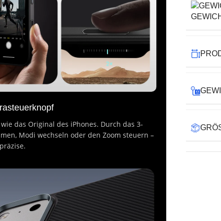
GEWIC
PRO
GEW
erasteuerknopf
 wie das Original des iPhones. Durch das 3-
GRÖS
ehmen, Modi wechseln oder den Zoom steuern –
präzise.