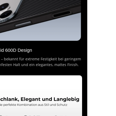
id 600D Design
t – bekannt für extreme Festigkeit bei geringem
hfesten Halt und ein elegantes, mattes Finish.