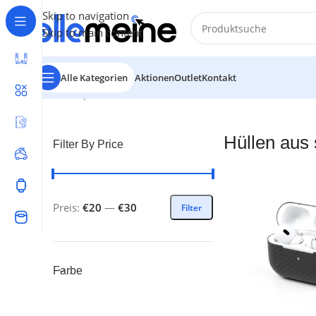
Skip to navigation
Skip to main content
Alle Kategorien
Aktionen
Outlet
Kontakt
Start
/
Airpod Zubehör
/
Hüllen aus silikon und Carbon
Ei
Hüllen aus 
Filter By Price
Preis:
€20
—
€30
Filter
Farbe