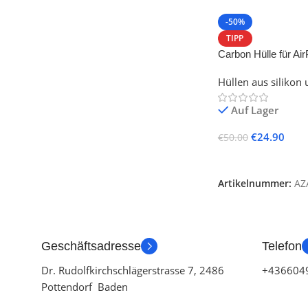
-50%
TIPP
Carbon Hülle für Ai
Hüllen aus silikon
Auf Lager
€
24.90
€
50.00
In Den Warenkorb
Artikelnummer:
AZ
Geschäftsadresse
Telefon
Dr. Rudolfkirchschlägerstrasse 7, 2486
+436604
Pottendorf Baden