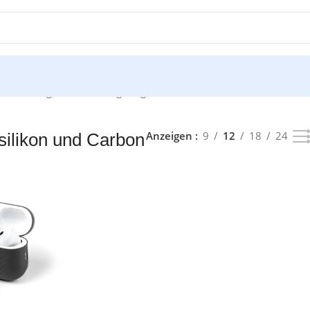
nzelnes Ergebnis wird angezeigt
Anzeigen
9
12
18
24
silikon und Carbon