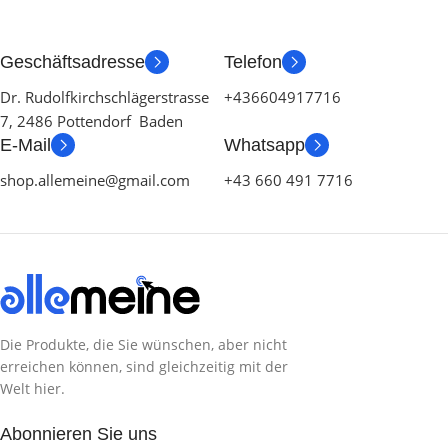
PRODUKTART
INHALT
Geschäftsadresse
Telefon
Dr. Rudolfkirchschlägerstrasse
+436604917716
SERIE
HERSTELLER
7, 2486 Pottendorf Baden
E-Mail
Whatsapp
INHALT
shop.allemeine@gmail.com
+43 660 491 7716
ZUSTAND
HERSTELLER
ZUSTAND
Die Produkte, die Sie wünschen, aber nicht
erreichen können, sind gleichzeitig mit der
Welt hier.
Abonnieren Sie uns