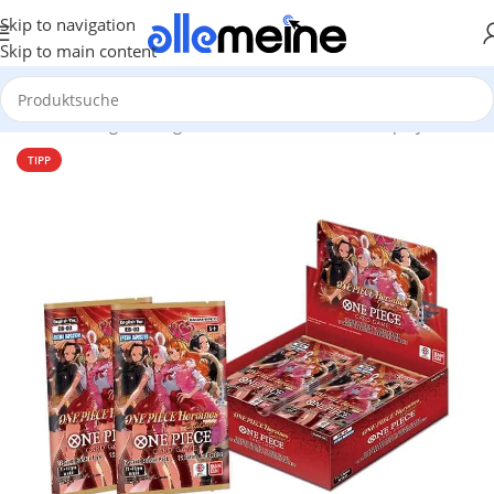
Skip to navigation
Skip to main content
Start
/
Gaming
/
Trading Card Games
/
One Piece
/
Display
TIPP