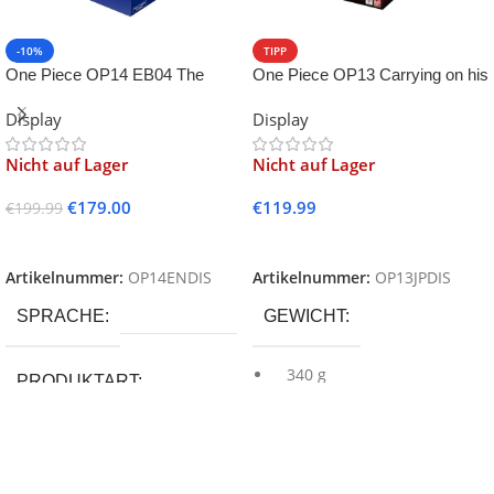
-10%
TIPP
One Piece OP14 EB04 The
One Piece OP13 Carrying on his
Azure Sea’s Seven -EN-
Will -JP-
Display
Display
Nicht auf Lager
Nicht auf Lager
€
179.00
€
119.99
€
199.99
Weiterlesen
Weiterlesen
Artikelnummer:
OP14ENDIS
Artikelnummer:
OP13JPDIS
SPRACHE
GEWICHT
340 g
PRODUKTART
SPRACHE
SERIE