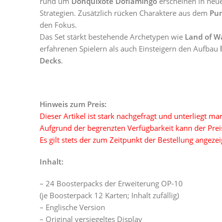
rund um
Donquixote Doflamingo
erscheinen in neu
Strategien. Zusätzlich rücken Charaktere aus dem
Pun
den Fokus.
Das Set stärkt bestehende Archetypen wie
Land of W
erfahrenen Spielern als auch Einsteigern den Aufbau
Decks
.
Hinweis zum Preis:
Dieser Artikel ist stark nachgefragt und unterliegt 
Aufgrund der begrenzten Verfügbarkeit kann der Preis 
Es gilt stets der zum Zeitpunkt der Bestellung angezei
Inhalt:
– 24 Boosterpacks der Erweiterung OP-10
(je Boosterpack 12 Karten; Inhalt zufällig)
– Englische Version
– Original versiegeltes Display