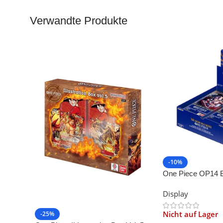
Verwandte Produkte
-10%
One Piece OP14 
Sea’s Seven -EN-
Display
Nicht auf Lager
-25%