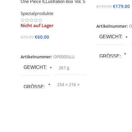
One Piece ILLustration Box Vol. 5
€
179.00
€
199.99
(IB-05) -EN-
Spezialprodukte
Weiterlesen
Nicht auf Lager
Artikelnummer:
O
€
60.00
GEWICHT
€
79.99
Weiterlesen
GRÖSSE
Artikelnummer:
OP0005ILU
GEWICHT
267 g
SPRACHE
254 × 216 ×
GRÖSSE
43 mm
PRODUKTART
SPRACHE
SERIE
PRODUKTART