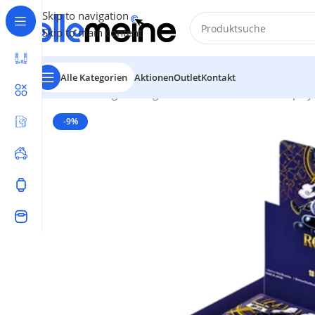
Skip to navigation
Skip to main content
Alle Kategorien
Aktionen
Outlet
Kontakt
Start
/
Gaming
/
Trading Card Games
/
One Piece
/
Display
-9%