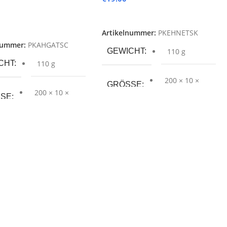
Weiterlesen
lesen
Artikelnummer:
PKEHNETSK
nummer:
PKAHGATSC
GEWICHT
110 g
CHT
110 g
200 × 10 ×
GRÖSSE
180 mm
200 × 10 ×
SE
180 mm
SPRACHE
ACHE
PRODUKTART
UKTART
SERIE
E
SPIEL