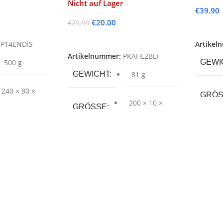
Nicht auf Lager
€
39.90
€
20.00
€
29.99
Weiter
Weiterlesen
P14ENDIS
Artikel
Artikelnummer:
PKAHL2BLI
500 g
GEWI
GEWICHT
81 g
240 × 80 ×
GRÖS
140 mm
200 × 10 ×
GRÖSSE
180 mm
SPR
SPRACHE
PROD
PRODUKTART
SERI
SERIE