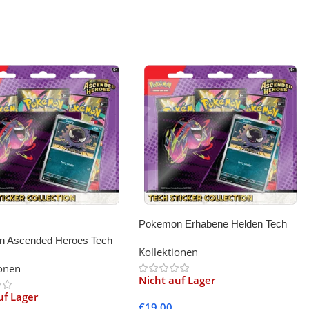
Pokemon Erhabene Helden Tech
Sticker Kollektion – Nebulak
 Ascended Heroes Tech
Kollektionen
Collection – Gastly
ionen
Nicht auf Lager
uf Lager
€
19.00