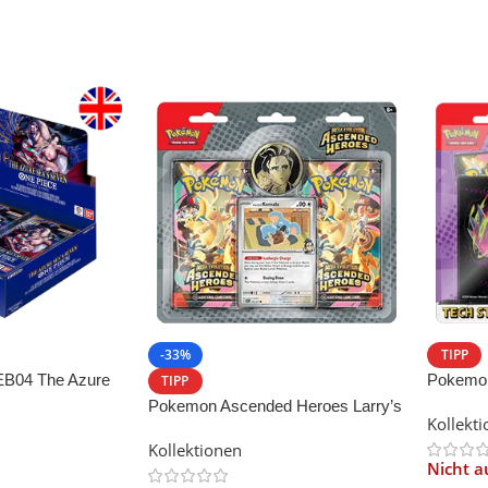
-33%
TIPP
EB04 The Azure
Pokemon
TIPP
Sticker 
Pokemon Ascended Heroes Larry’s
Kollekt
Komala 2 Pack Blister
Kollektionen
Nicht a