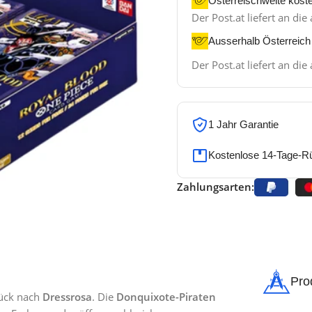
Österreischweite kost
Der Post.at liefert an d
Ausserhalb Österreich
Der Post.at liefert an d
1 Jahr Garantie
Kostenlose 14-Tage-R
Zahlungsarten:
Pro
rück nach
Dressrosa
. Die
Donquixote-Piraten