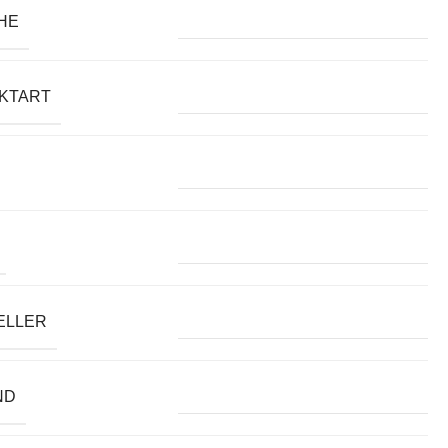
HE
KTART
ELLER
ND