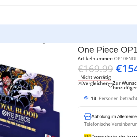
/
One Piece OP10 Royal Blood -EN-
One Piece OP1
Artikelnummer:
OP10ENDI
€
15
€
169.99
Nicht vorrätig
Zur Wunsch
Vergleichen
hinzufüge
18
Personen betrach
Abholung im Allemeine
Telefonische Vereinbaru