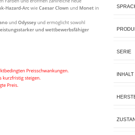
en Farben und eröffnen zahlreiche neue
SPRAC
k-Hazard-Arc
wie
Caesar Clown
und
Monet
in
ano
und
Odyssey
und ermöglicht sowohl
leistungsstarker und wettbewerbsfähiger
PRODU
SERIE
marktbedingten Preisschwankungen.
INHALT
kurzfristig steigen.
gte Preis.
HERST
ZUSTA