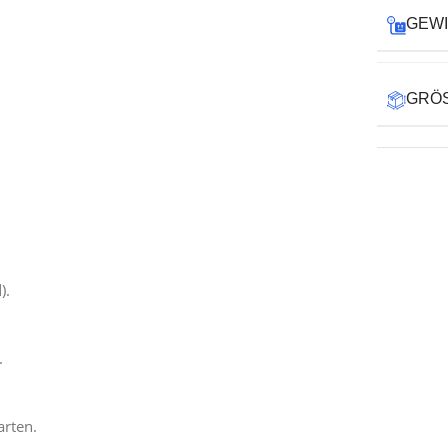
GEW
GRÖS
).
.
arten.