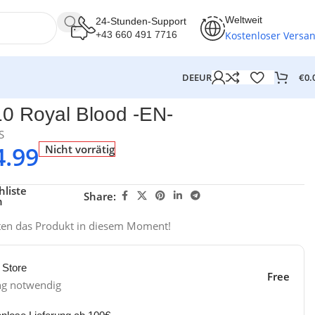
Weltweit
24-Stunden-Support
Kostenloser Versa
+43 660 491 7716
€
0.
DE
EUR
0 Royal Blood -EN-
S
4.99
Nicht vorrätig
liste
Share:
n
ten das Produkt in diesem Moment!
 Store
Free
ng notwendig