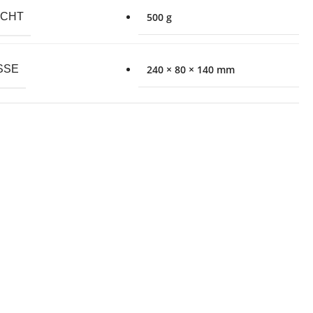
ICHT
500 g
SE
240 × 80 × 140 mm