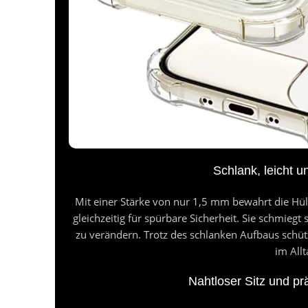
Schlank, leicht 
Mit einer Stärke von nur 1,5 mm bewahrt die Hül
gleichzeitig für spürbare Sicherheit. Sie schmiegt
zu verändern. Trotz des schlanken Aufbaus schüt
im Allt
Nahtloser Sitz und pr