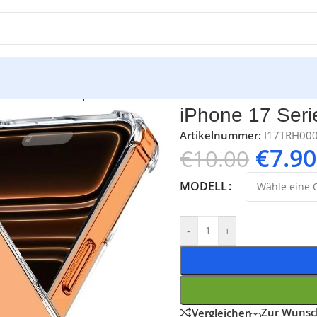
e 17 Serie Transparente Schutzhülle
iPhone 17 Seri
Artikelnummer:
I17TRH00
€
7.90
€
10.00
MODELL
-
+
Zur Wunsch
Vergleichen