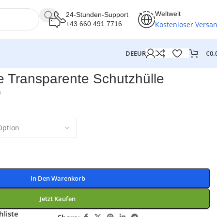
Weltweit
24-Stunden-Support
Kostenloser Versa
+43 660 491 7716
€
0.
DE
EUR
e Transparente Schutzhülle
0
In Den Warenkorb
Jetzt Kaufen
liste