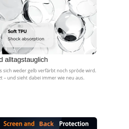
d alltagstauglich
s sich weder gelb verfärbt noch spröde wird.
t – und sieht dabei immer wie neu aus.