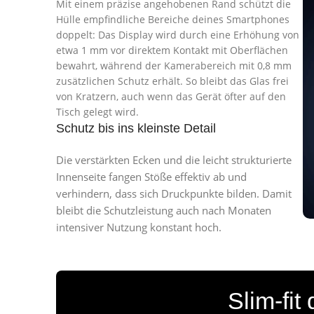
Mit einem präzise angehobenen Rand schützt die
Hülle empfindliche Bereiche deines Smartphones
doppelt: Das Display wird durch eine Erhöhung von
etwa 1 mm vor direktem Kontakt mit Oberflächen
bewahrt, während der Kamerabereich mit 0,8 mm
zusätzlichen Schutz erhält. So bleibt das Glas frei
von Kratzern, auch wenn das Gerät öfter auf den
Tisch gelegt wird.
Schutz bis ins kleinste Detail
Die verstärkten Ecken und die leicht strukturierte
Innenseite fangen Stöße effektiv ab und
verhindern, dass sich Druckpunkte bilden. Damit
bleibt die Schutzleistung auch nach Monaten
intensiver Nutzung konstant hoch.
Slim-fit