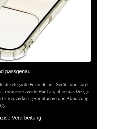
und passgenau
le die elegante Form deines Geräts und sorgt
 sich wie eine zweite Haut an, ohne das Design
zt sie zuverlässig vor Stürzen und Abnutzung
ag.
äzise Verarbeitung