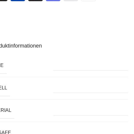
duktinformationen
BE
ELL
RIAL
SAFE