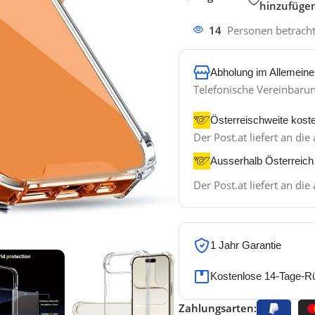
hinzufüge
14
Personen betrach
Abholung im Allemeine
Telefonische Vereinbaru
Österreischweite kost
Der Post.at liefert an d
Ausserhalb Österreich
Der Post.at liefert an d
1 Jahr Garantie
Kostenlose 14-Tage-R
Zahlungsarten: