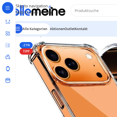
Skip to navigation
Skip to main content
Alle Kategorien
Aktionen
Outlet
Kontakt
Start
/
Smartphones & Audio
/
Schutzhülle & Case
/
iPhon
-21%
TIPP