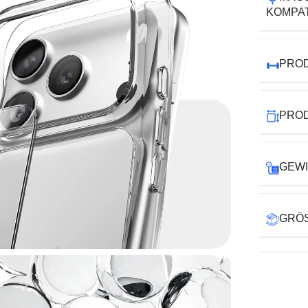
KOMPAT
PRO
PRO
GEW
GRÖS