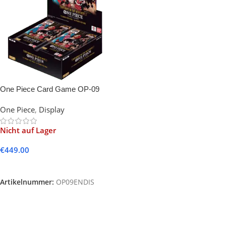
One Piece Card Game OP-09
Emperors in the New World
One Piece
,
Display
Booster Display (English)
Nicht auf Lager
€
449.00
Weiterlesen
Artikelnummer:
OP09ENDIS