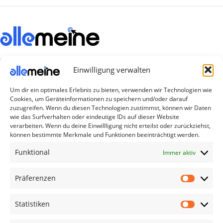
Die Produkte, die Sie wünschen, aber nicht
Einwilligung verwalten
erreichen können, sind gleichzeitig mit der
Welt hier.
Um dir ein optimales Erlebnis zu bieten, verwenden wir Technologien wie
Cookies, um Geräteinformationen zu speichern und/oder darauf
Abonnieren Sie uns
zuzugreifen. Wenn du diesen Technologien zustimmst, können wir Daten
wie das Surfverhalten oder eindeutige IDs auf dieser Website
verarbeiten. Wenn du deine Einwillligung nicht erteilst oder zurückziehst,
können bestimmte Merkmale und Funktionen beeinträchtigt werden.
Kategorien
Funktional
Immer aktiv
TV Zubehör
Smartwatch Zubehör
Präferenzen
Handy Zubehör
Statistiken
Airpod Zubehör
Gamingsachen