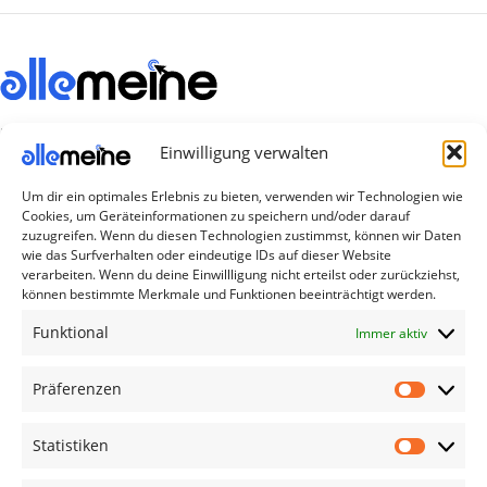
Die Produkte, die Sie wünschen, aber nicht
Einwilligung verwalten
erreichen können, sind gleichzeitig mit der
Welt hier.
Um dir ein optimales Erlebnis zu bieten, verwenden wir Technologien wie
Cookies, um Geräteinformationen zu speichern und/oder darauf
Abonnieren Sie uns
zuzugreifen. Wenn du diesen Technologien zustimmst, können wir Daten
wie das Surfverhalten oder eindeutige IDs auf dieser Website
verarbeiten. Wenn du deine Einwillligung nicht erteilst oder zurückziehst,
können bestimmte Merkmale und Funktionen beeinträchtigt werden.
Kategorien
Funktional
Immer aktiv
TV Zubehör
Smartwatch Zubehör
Präferenzen
Handy Zubehör
Statistiken
Airpod Zubehör
Gamingsachen