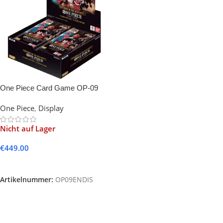
One Piece Card Game OP-09
Emperors in the New World
One Piece
,
Display
Booster Display (English)
Nicht auf Lager
€
449.00
Weiterlesen
Artikelnummer:
OP09ENDIS