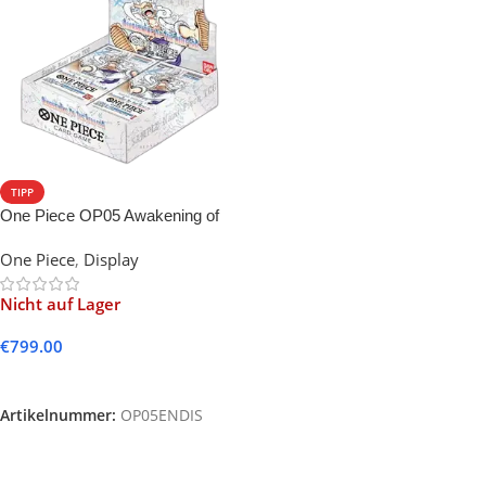
TIPP
One Piece OP05 Awakening of
the New Era -EN-
One Piece
,
Display
Nicht auf Lager
€
799.00
Weiterlesen
Artikelnummer:
OP05ENDIS