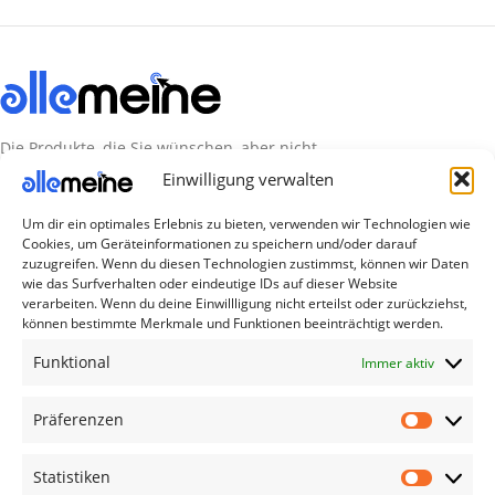
Die Produkte, die Sie wünschen, aber nicht
erreichen können, sind gleichzeitig mit der
Einwilligung verwalten
Welt hier.
Um dir ein optimales Erlebnis zu bieten, verwenden wir Technologien wie
Cookies, um Geräteinformationen zu speichern und/oder darauf
Abonnieren Sie uns
zuzugreifen. Wenn du diesen Technologien zustimmst, können wir Daten
wie das Surfverhalten oder eindeutige IDs auf dieser Website
verarbeiten. Wenn du deine Einwillligung nicht erteilst oder zurückziehst,
Kategorien
können bestimmte Merkmale und Funktionen beeinträchtigt werden.
TV Zubehör
Funktional
Immer aktiv
Smartwatch Zubehör
Präferenzen
Handy Zubehör
Airpod Zubehör
Statistiken