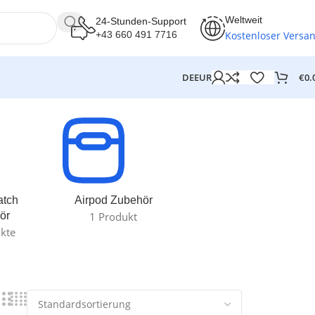
Weltweit
24-Stunden-Support
Kostenloser Versa
+43 660 491 7716
€
0.
DE
EUR
atch
Airpod Zubehör
ör
1 Produkt
kte