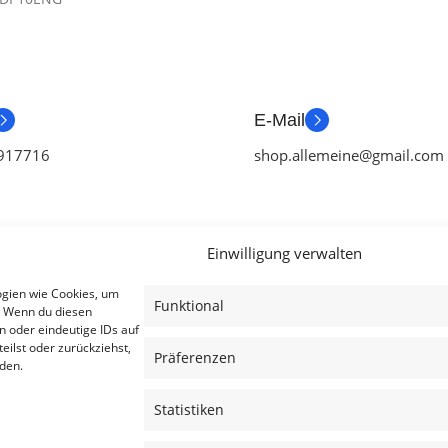
E-Mail
917716
shop.allemeine@gmail.com
Einwilligung verwalten
ien
Useful Links
Legal
ogien wie Cookies, um
Funktional
. Wenn du diesen
ör
Aktionen
AGB
n oder eindeutige IDs auf
eilst oder zurückziehst,
tch Zubehör
Blog
Impressum
Präferenzen
den.
ubehör
Kontakt
Datenschutzer
Statistiken
ubehör
Lieferung & Rückgabe
Cookies