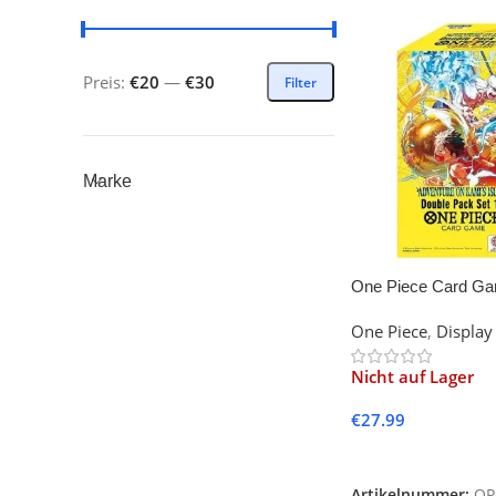
Preis:
€20
—
€30
Filter
Marke
One Piece Card Ga
Set Vol. 10 (English
One Piece
,
Display
Nicht auf Lager
€
27.99
Weiterlesen
Artikelnummer:
OP