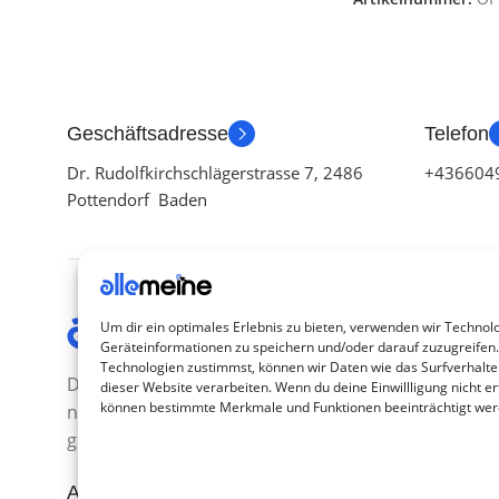
Geschäftsadresse
Telefon
Dr. Rudolfkirchschlägerstrasse 7, 2486
+436604
Pottendorf Baden
Kategor
Um dir ein optimales Erlebnis zu bieten, verwenden wir Technol
Geräteinformationen zu speichern und/oder darauf zuzugreifen
TV Zubeh
Technologien zustimmst, können wir Daten wie das Surfverhalte
Die Produkte, die Sie wünschen, aber
dieser Website verarbeiten. Wenn du deine Einwillligung nicht ert
Smartwa
können bestimmte Merkmale und Funktionen beeinträchtigt wer
nicht erreichen können, sind
Handy Z
gleichzeitig mit der Welt hier.
Airpod Z
Abonnieren Sie uns