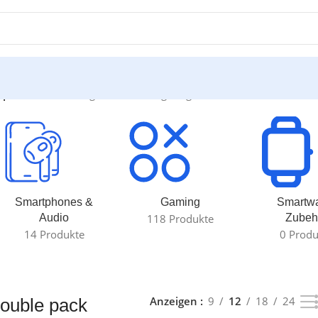
 pack“
Einzelnes Ergebnis wird angezeigt
Smartphones &
Gaming
Smartw
Audio
118 Produkte
Zubeh
14 Produkte
0 Produ
Anzeigen
9
12
18
24
double pack