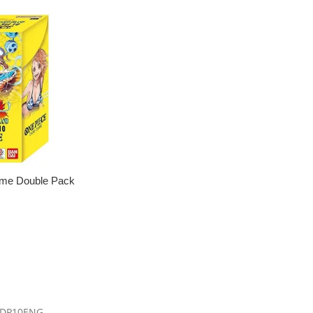
me Double Pack
)
DP10ENG