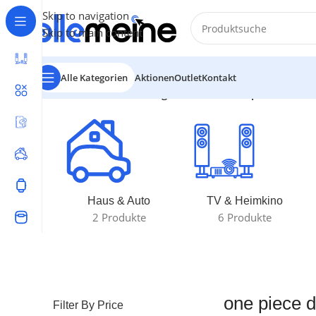
Skip to navigation
Skip to main content
Alle Kategorien
Aktionen
Outlet
Kontakt
Start
/
Produkte verschlagwortet mit „one piece double
Haus & Auto
TV & Heimkino
2 Produkte
6 Produkte
one piece 
Filter By Price