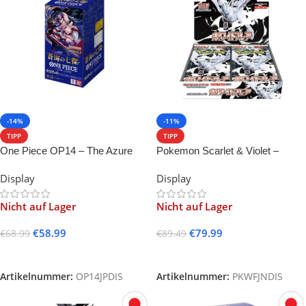
-14%
-11%
TIPP
TIPP
One Piece OP14 – The Azure
Pokemon Scarlet & Violet –
Seas Seven -JP-
White Flare Display -JP-
Display
Display
Nicht auf Lager
Nicht auf Lager
€
58.99
€
79.99
€
68.99
€
89.49
Weiterlesen
Weiterlesen
Artikelnummer:
OP14JPDIS
Artikelnummer:
PKWFJNDIS