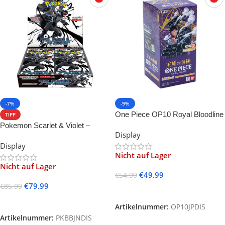
-7%
-9%
One Piece OP10 Royal Bloodline
TIPP
-JP-
Pokemon Scarlet & Violet –
Display
Black Bolt Display -JP-
Display
Nicht auf Lager
Nicht auf Lager
€
49.99
€
54.99
€
79.99
€
85.99
Weiterlesen
Weiterlesen
Artikelnummer:
OP10JPDIS
Artikelnummer:
PKBBJNDIS