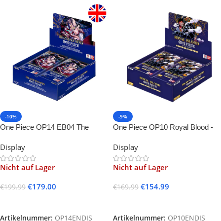
-10%
-9%
One Piece OP14 EB04 The
One Piece OP10 Royal Blood -
Azure Sea’s Seven -EN-
EN-
Display
Display
Nicht auf Lager
Nicht auf Lager
€
179.00
€
154.99
€
199.99
€
169.99
Weiterlesen
Weiterlesen
Artikelnummer:
OP14ENDIS
Artikelnummer:
OP10ENDIS