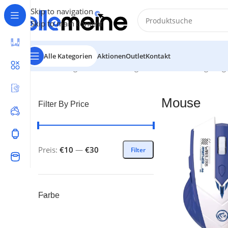
Skip to navigation
Skip to main content
Alle Kategorien
Aktionen
Outlet
Kontakt
Start
/
Gaming
/
Mouse
Alle 2 Ergebnisse werden angezeig
Mouse
Filter By Price
Preis:
€10
—
€30
Filter
Farbe