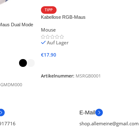
TIPP
Kabellose RGB-Maus
Maus Dual Mode
Mouse
Auf Lager
€
17.90
In Den Warenkorb
n
Artikelnummer:
MSRGB0001
SGMDM000
E-Mail
917716
shop.allemeine@gmail.com