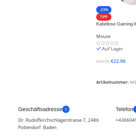
-23%
TIPP
Kabellose Gaming-
Mouse
Auf Lager
€
22.90
€
29.90
Ausführung Wähle
Artikelnummer:
M
Geschäftsadresse
Telefon
Dr. Rudolfkirchschlägerstrasse 7, 2486
+436604
Pottendorf Baden