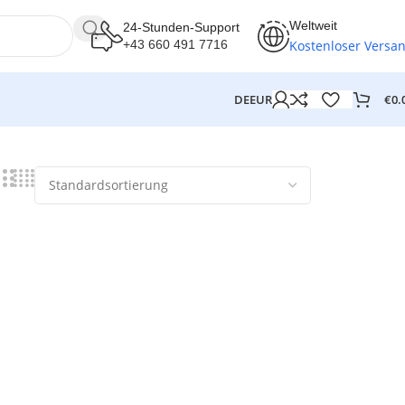
Weltweit
24-Stunden-Support
Kostenloser Versa
+43 660 491 7716
€
0.
DE
EUR