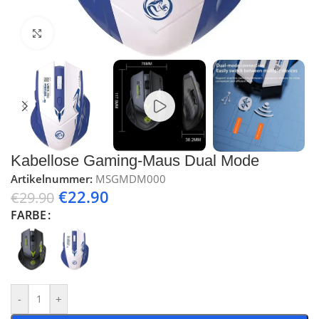
Klick zum Vergrößern
Kabellose Gaming-Maus Dual Mode
Artikelnummer:
MSGMDM000
€
22.90
€
29.90
FARBE
-
+