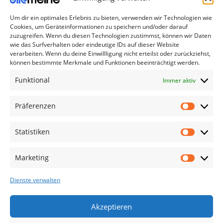
Gamingsachen
AUFLÖSUNG
Um dir ein optimales Erlebnis zu bieten, verwenden wir Technologien wie
Useful Links
Cookies, um Geräteinformationen zu speichern und/oder darauf
Aktionen
zuzugreifen. Wenn du diesen Technologien zustimmst, können wir Daten
wie das Surfverhalten oder eindeutige IDs auf dieser Website
Blog
verarbeiten. Wenn du deine Einwillligung nicht erteilst oder zurückziehst,
BESONDERHEITEN
können bestimmte Merkmale und Funktionen beeinträchtigt werden.
Kontakt
Funktional
Immer aktiv
Lieferung & Rückgabe
Outlet
AKKU / LADEZEIT
Präferenzen
Legal
Statistiken
AGB
BETRIEBSSYSTEM
Impressum
Marketing
Datenschutzerklärung
Dienste verwalten
Cookies
LIEFERUMFANG
Haftungsausschluss
Akzeptieren