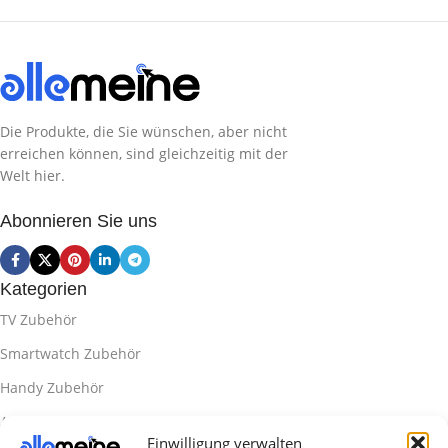
SCHNITTSTELLE
LADEMÖGLICHKEIT
Die Produkte, die Sie wünschen, aber nicht
erreichen können, sind gleichzeitig mit der
Welt hier.
PRODUKT
ABMESSUNGEN
Abonnieren Sie uns
Kategorien
PRODUKT GEWICHT
TV Zubehör
Smartwatch Zubehör
VERBINDUNG
Handy Zubehör
Airpod Zubehör
Einwilligung verwalten