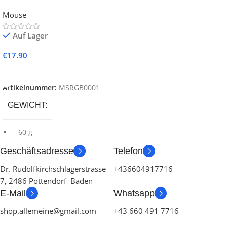
Mouse
Auf Lager
€
17.90
In Den Warenkorb
Artikelnummer:
MSRGB0001
GEWICHT
60 g
Geschäftsadresse
Telefon
108 × 58 ×
GRÖSSE
Dr. Rudolfkirchschlägerstrasse
+436604917716
25 mm
7, 2486 Pottendorf Baden
E-Mail
Whatsapp
FARBE
shop.allemeine@gmail.com
+43 660 491 7716