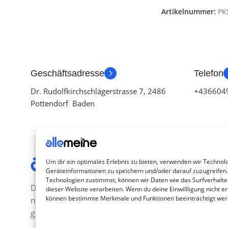
Artikelnummer:
PK
Geschäftsadresse
Telefon
Dr. Rudolfkirchschlägerstrasse 7, 2486
+436604
Pottendorf Baden
Kategor
Um dir ein optimales Erlebnis zu bieten, verwenden wir Technol
Geräteinformationen zu speichern und/oder darauf zuzugreifen
TV Zubeh
Technologien zustimmst, können wir Daten wie das Surfverhalte
Die Produkte, die Sie wünschen, aber
dieser Website verarbeiten. Wenn du deine Einwillligung nicht ert
Smartwa
können bestimmte Merkmale und Funktionen beeinträchtigt wer
nicht erreichen können, sind
Handy Z
gleichzeitig mit der Welt hier.
Airpod Z