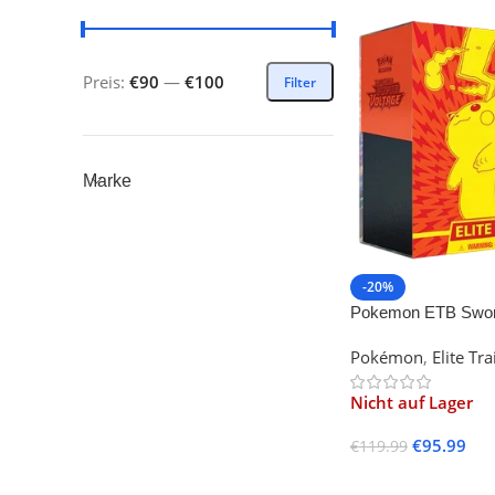
Preis:
€90
—
€100
Filter
Marke
-20%
Pokemon ETB Sword
Vivid Voltage
Pokémon
,
Elite Tr
Nicht auf Lager
€
95.99
€
119.99
Weiterlesen