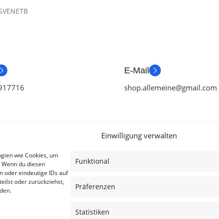
SVENETB
E-Mail
917716
shop.allemeine@gmail.com
Einwilligung verwalten
ien
Useful Links
Legal
ogien wie Cookies, um
Funktional
. Wenn du diesen
ör
Aktionen
AGB
n oder eindeutige IDs auf
eilst oder zurückziehst,
tch Zubehör
Blog
Impressum
Präferenzen
den.
ubehör
Kontakt
Datenschutzer
Statistiken
ubehör
Lieferung & Rückgabe
Cookies