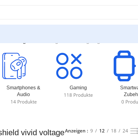
vivid voltage“
Einzelnes Ergebnis wird angezeigt
Smartphones &
Gaming
Smartw
Audio
118 Produkte
Zubeh
14 Produkte
0 Produ
Anzeigen
9
12
18
24
hield vivid voltage