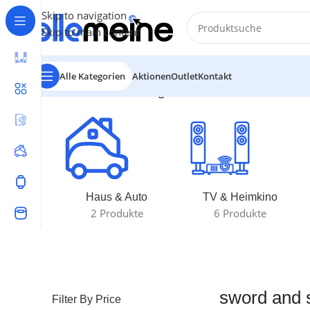
Skip to navigation
Skip to main content
Alle Kategorien
Aktionen
Outlet
Kontakt
Start
/
Produkte verschlagwortet mit „sword and shield 
Haus & Auto
TV & Heimkino
2 Produkte
6 Produkte
sword and s
Filter By Price