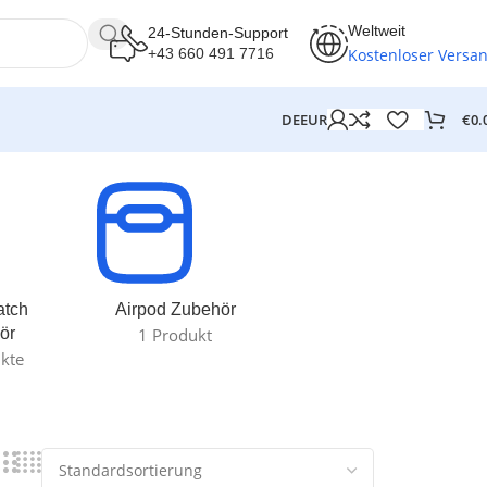
Weltweit
24-Stunden-Support
Kostenloser Versa
+43 660 491 7716
€
0.
DE
EUR
atch
Airpod Zubehör
ör
1 Produkt
kte