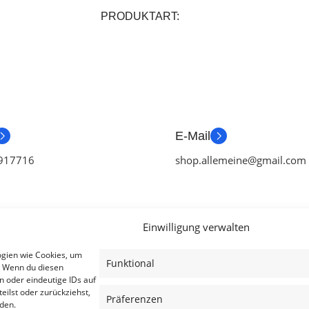
ZUST
PRODUKTART
ZUSTAND
E-Mail
917716
shop.allemeine@gmail.com
Einwilligung verwalten
ien
Useful Links
Legal
ogien wie Cookies, um
Funktional
. Wenn du diesen
ör
Aktionen
AGB
n oder eindeutige IDs auf
eilst oder zurückziehst,
tch Zubehör
Blog
Impressum
Präferenzen
den.