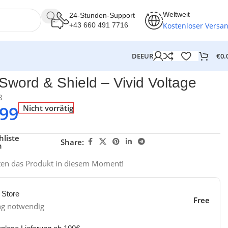
Weltweit
24-Stunden-Support
Kostenloser Versa
+43 660 491 7716
€
0.
DE
EUR
ord & Shield – Vivid Voltage
B
.99
Nicht vorrätig
liste
Share:
n
ten das Produkt in diesem Moment!
 Store
Free
ng notwendig