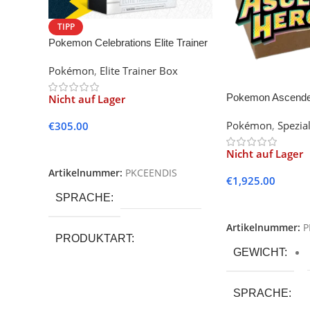
TIPP
Pokemon Celebrations Elite Trainer
Box (ETB) 25th Anniversary
Pokémon
,
Elite Trainer Box
Pokemon Ascended
Nicht auf Lager
Trainer Box Case
Pokémon
,
Spezia
€
305.00
Weiterlesen
Nicht auf Lager
Artikelnummer:
PKCEENDIS
€
1,925.00
SPRACHE
Weiterlesen
Artikelnummer:
P
PRODUKTART
GEWICHT
SPRACHE
SERIE