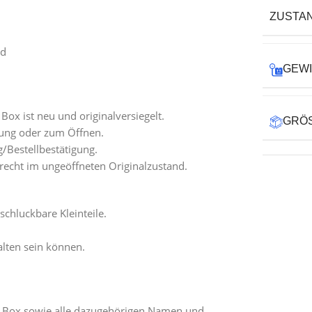
ZUSTA
nd
GEW
r Box ist neu und originalversiegelt.
GRÖS
mlung oder zum Öffnen.
g/Bestellbestätigung.
recht im ungeöffneten Originalzustand.
schluckbare Kleinteile.
lten sein können.
r Box sowie alle dazugehörigen Namen und