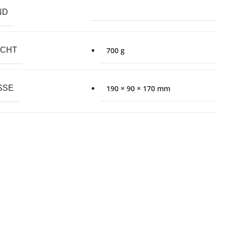
ND
ICHT
700 g
SE
190 × 90 × 170 mm