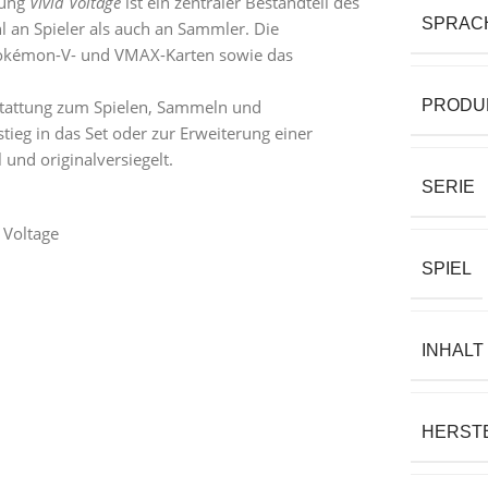
rung
Vivid Voltage
ist ein zentraler Bestandteil des
SPRAC
 an Spieler als auch an Sammler. Die
 Pokémon-V- und VMAX-Karten sowie das
sstattung zum Spielen, Sammeln und
PRODU
tieg in das Set oder zur Erweiterung einer
und originalversiegelt.
SERIE
 Voltage
SPIEL
INHALT
HERST