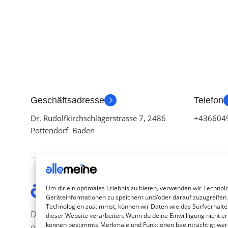
PRODUKTART
INHALT
HERSTELLER
ZUSTAND
ZUSTAND
Geschäftsadresse
Telefon
Dr. Rudolfkirchschlägerstrasse 7, 2486
+436604
Pottendorf Baden
Kategor
Um dir ein optimales Erlebnis zu bieten, verwenden wir Technol
Geräteinformationen zu speichern und/oder darauf zuzugreifen
TV Zubeh
Technologien zustimmst, können wir Daten wie das Surfverhalte
Die Produkte, die Sie wünschen, aber
dieser Website verarbeiten. Wenn du deine Einwillligung nicht ert
Smartwa
können bestimmte Merkmale und Funktionen beeinträchtigt wer
nicht erreichen können, sind