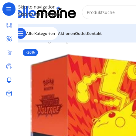
Skip to navigation
Skip to main content
Alle Kategorien
Aktionen
Outlet
Kontakt
Start
/
Gaming
/
Trading Card Games
/
Pokémon
/
Elite Tr
-20%