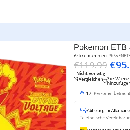
ainer Box
/
Pokemon ETB Sword & Shield – Vivid Voltage
Pokemon ETB Sw
Artikelnummer:
PKSVENET
€
95
€
119.99
Nicht vorrätig
Zur Wunsch
Vergleichen
hinzufüge
17
Personen betrach
Abholung im Allemeine
Telefonische Vereinbaru