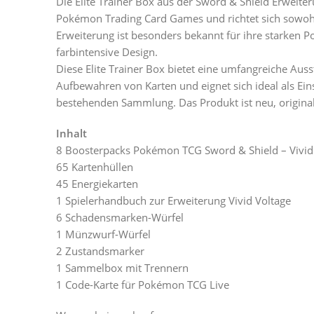
Die Elite Trainer Box aus der Sword & Shield Erweite
Pokémon Trading Card Games und richtet sich sowohl
Erweiterung ist besonders bekannt für ihre starken
farbintensive Design.
Diese Elite Trainer Box bietet eine umfangreiche Au
Aufbewahren von Karten und eignet sich ideal als Eins
bestehenden Sammlung. Das Produkt ist neu, original 
Inhalt
8 Boosterpacks Pokémon TCG Sword & Shield – Vivid
65 Kartenhüllen
45 Energiekarten
1 Spielerhandbuch zur Erweiterung Vivid Voltage
6 Schadensmarken-Würfel
1 Münzwurf-Würfel
2 Zustandsmarker
1 Sammelbox mit Trennern
1 Code-Karte für Pokémon TCG Live