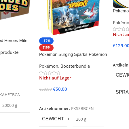
Pokemon
Trainer 
Pokém
Nicht a
 Heroes Elite
-17%
€
129.0
TIPP
lprodukte
Pokemon Surging Sparks Pokémon
Weiter
Center Booster Bundle (English)
Artikel
Pokémon
,
Boosterbundle
GEWI
Nicht auf Lager
€
50.00
€
59.99
SPR
KAHETBCA
Weiterlesen
20000 g
Artikelnummer:
PKSSBBCEN
PROD
GEWICHT
200 g