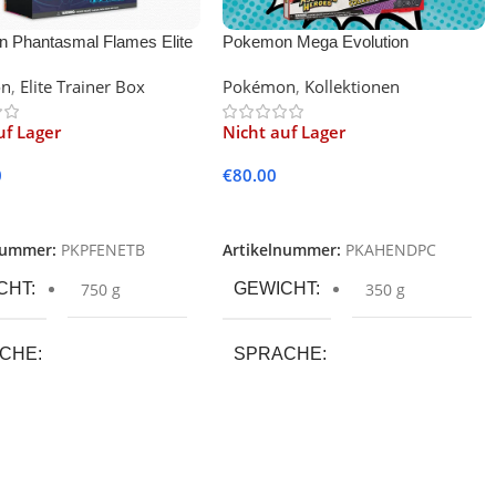
 Phantasmal Flames Elite
Pokemon Mega Evolution
Box (English)
Ascended Heroes First Partners
on
,
Elite Trainer Box
Pokémon
,
Kollektionen
Deluxe Pin Collection (English)
uf Lager
Nicht auf Lager
0
€
80.00
lesen
Weiterlesen
nummer:
PKPFENETB
Artikelnummer:
PKAHENDPC
CHT
750 g
GEWICHT
350 g
ACHE
SPRACHE
UKTART
PRODUKTART