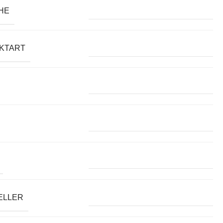
HE
KTART
ELLER