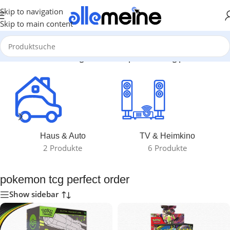
Skip to navigation
Skip to main content
art
/
Produkte verschlagwortet mit „pokemon tcg perfect order“
Haus & Auto
TV & Heimkino
2 Produkte
6 Produkte
pokemon tcg perfect order
Show sidebar