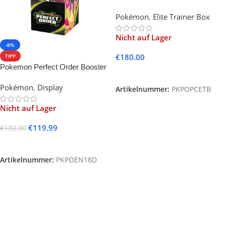
Pokémon Center Elite Trainer
Pokémon
,
Elite Trainer Box
Box (English)
Nicht auf Lager
-8%
€
180.00
TIPP
Pokemon Perfect Order Booster
Weiterlesen
Display (18 Packs) English
Pokémon
,
Display
Artikelnummer:
PKPOPCETB
Nicht auf Lager
€
119.99
€
130.00
Weiterlesen
Artikelnummer:
PKPOEN18D