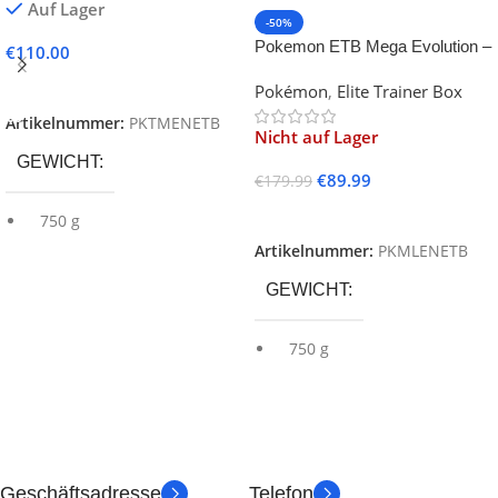
Auf Lager
-50%
Pokemon ETB Mega Evolution –
€
110.00
Lucario
In Den Warenkorb
Pokémon
,
Elite Trainer Box
Artikelnummer:
PKTMENETB
Nicht auf Lager
GEWICHT
€
89.99
€
179.99
Weiterlesen
750 g
Artikelnummer:
PKMLENETB
SPRACHE
GEWICHT
750 g
PRODUKTART
SPRACHE
ZUSTAND
PRODUKTART
Geschäftsadresse
Telefon