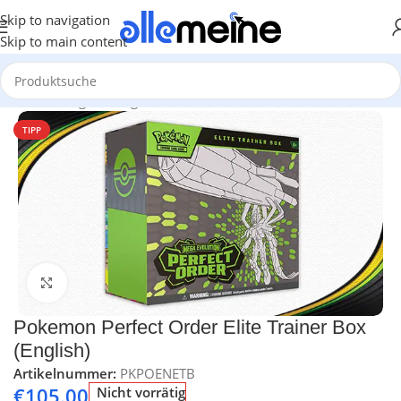
Skip to navigation
Skip to main content
Start
/
Gaming
/
Trading Card Games
/
Pokémon
/
Elite Trainer Box
TIPP
Klick zum Vergrößern
Pokemon Perfect Order Elite Trainer Box
(English)
Artikelnummer:
PKPOENETB
€
105.00
Nicht vorrätig