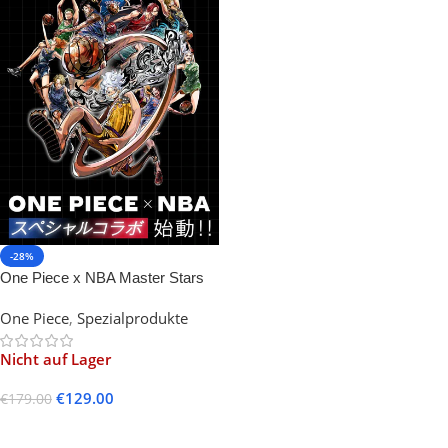
-28%
One Piece x NBA Master Stars
Piece Monkey D. Luffy
One Piece
,
Spezialprodukte
Nicht auf Lager
€
129.00
€
179.00
Weiterlesen