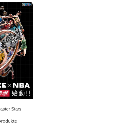
ster Stars
ffy
produkte