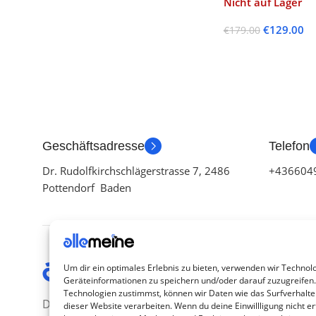
Nicht auf Lager
€
129.00
€
179.00
Weiterlesen
Geschäftsadresse
Telefon
Dr. Rudolfkirchschlägerstrasse 7, 2486
+436604
Pottendorf Baden
Kategor
Um dir ein optimales Erlebnis zu bieten, verwenden wir Technol
Geräteinformationen zu speichern und/oder darauf zuzugreifen
TV Zubeh
Technologien zustimmst, können wir Daten wie das Surfverhalte
Die Produkte, die Sie wünschen, aber
dieser Website verarbeiten. Wenn du deine Einwillligung nicht ert
Smartwa