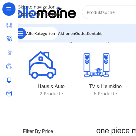
Skip to navigation
Skip to main content
Alle Kategorien
Aktionen
Outlet
Kontakt
Start
/
Produkte verschlagwortet mit „one piece master 
Haus & Auto
TV & Heimkino
2 Produkte
6 Produkte
one piece m
Filter By Price