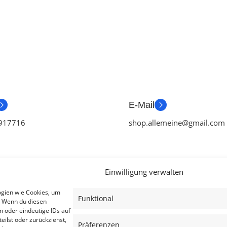
E-Mail
917716
shop.allemeine@gmail.com
Einwilligung verwalten
ien
Useful Links
Legal
ogien wie Cookies, um
Funktional
. Wenn du diesen
ör
Aktionen
AGB
n oder eindeutige IDs auf
eilst oder zurückziehst,
tch Zubehör
Blog
Impressum
Präferenzen