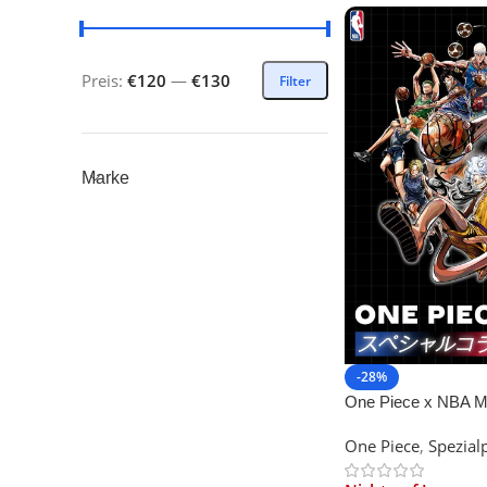
Preis:
€120
—
€130
Filter
Marke
-28%
One Piece x NBA Ma
Piece Monkey D. Lu
One Piece
,
Spezial