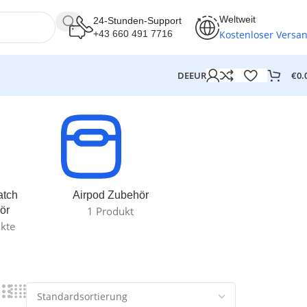
Weltweit
24-Stunden-Support
Kostenloser Versa
+43 660 491 7716
€
0.
DE
EUR
atch
Airpod Zubehör
ör
1 Produkt
kte