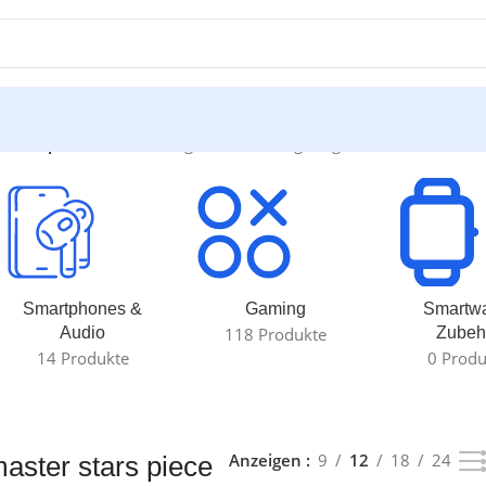
stars piece“
Einzelnes Ergebnis wird angezeigt
Smartphones &
Gaming
Smartw
Audio
118 Produkte
Zubeh
14 Produkte
0 Produ
Anzeigen
9
12
18
24
aster stars piece