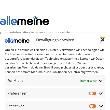
Die Produkte, die Sie wünschen, aber nicht
erreichen können, sind gleichzeitig mit der
Einwilligung verwalten
Welt hier.
Um dir ein optimales Erlebnis zu bieten, verwenden wir Technologien wie
Cookies, um Geräteinformationen zu speichern und/oder darauf
Abonnieren Sie uns
zuzugreifen. Wenn du diesen Technologien zustimmst, können wir Daten
wie das Surfverhalten oder eindeutige IDs auf dieser Website
verarbeiten. Wenn du deine Einwillligung nicht erteilst oder zurückziehst,
Kategorien
können bestimmte Merkmale und Funktionen beeinträchtigt werden.
TV Zubehör
Funktional
Immer aktiv
Smartwatch Zubehör
Präferenzen
Handy Zubehör
Airpod Zubehör
Statistiken