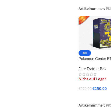
Artikelnummer:
PK
-8%
Pokemon Center ET
Violet-Surging Spar
Elite Trainer Box
Nicht auf Lager
€
250.00
€
270.99
Weiterlesen
Artikelnummer:
PK