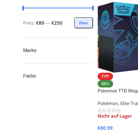
Preis:
€80
—
€250
Filter
Marke
Farbe
TIPP
NEU
Pokemon TTB Mega
Fatale Flammen
Pokémon
,
Elite Tr
Nicht auf Lager
€
80.99
Weiterlesen