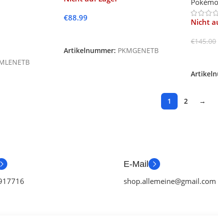
Pokém
€
88.99
Nicht a
Weiterlesen
€
145.00
Artikelnummer:
PKMGENETB
Weiter
MLENETB
Artikel
1
2
→
E-Mail
917716
shop.allemeine@gmail.com