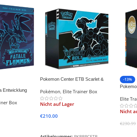
Pokemon Center ETB Scarlet &
-13%
Violet – Black Bolt
Pokemo
 Entwicklung
Pokémon
,
Elite Trainer Box
Evolutio
Elite Tr
ainer Box
Nicht auf Lager
Nicht a
€
210.00
€
230.99
Weiterlesen
Weiter
Artikelnummer:
PKBBPCETB