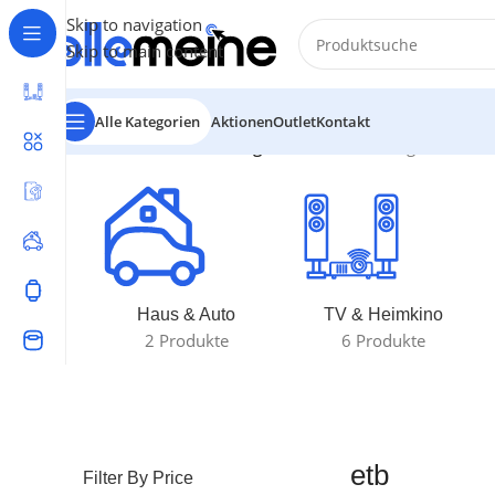
Skip to navigation
Skip to main content
Alle Kategorien
Aktionen
Outlet
Kontakt
Start
/
Produkte verschlagwortet mit „etb“
Ergebnisse 1
Haus & Auto
TV & Heimkino
2 Produkte
6 Produkte
etb
Filter By Price