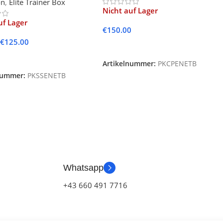
on
,
Elite Trainer Box
Nicht auf Lager
uf Lager
€
150.00
€
125.00
Weiterlesen
lesen
Artikelnummer:
PKCPENETB
nummer:
PKSSENETB
Whatsapp
+43 660 491 7716