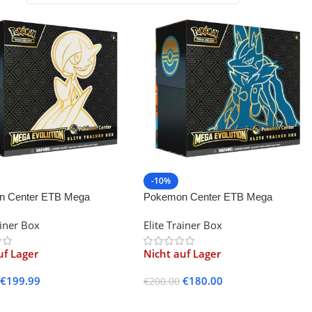
-10%
n Center ETB Mega
Pokemon Center ETB Mega
n – Gardevoir
Evolution – Lucario
ainer Box
Elite Trainer Box
uf Lager
Nicht auf Lager
€
199.99
€
180.00
€
200.00
lesen
Weiterlesen