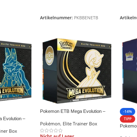
Weiterlesen
Weiter
Artikelnummer:
PKBBENETB
Artikel
Pokemon ETB Mega Evolution –
-14%
Gardevoir
Evolution –
TIPP
Pokémon
,
Elite Trainer Box
Pokemon
ainer Box
Trainer 
Nicht auf Lager