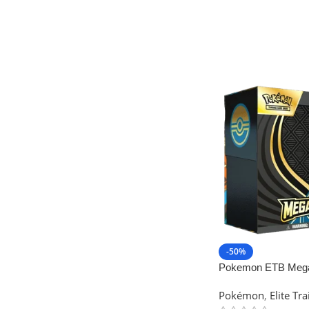
-50%
Pokemon ETB Mega 
Lucario
Pokémon
,
Elite Tr