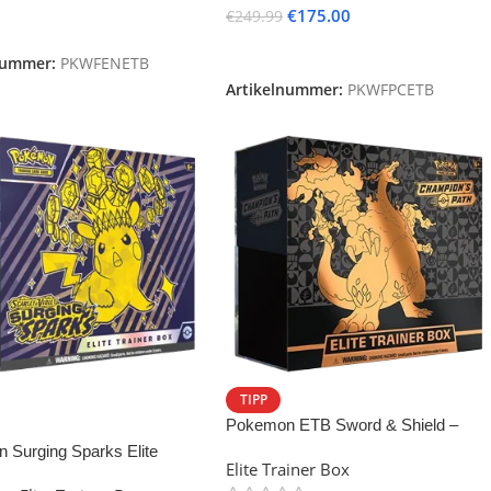
€
175.00
€
249.99
lesen
Weiterlesen
nummer:
PKWFENETB
Artikelnummer:
PKWFPCETB
TIPP
Pokemon ETB Sword & Shield –
Champion’s Path
 Surging Sparks Elite
Elite Trainer Box
Box (English)