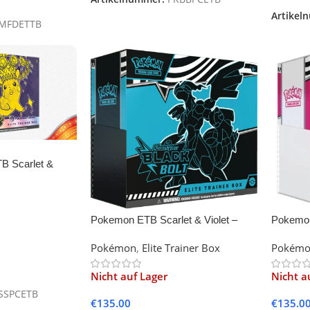
Artikel
MFDETTB
B Scarlet &
ks
Pokemon ETB Scarlet & Violet –
Pokemon
Black Bolt
White Fl
Pokémon
,
Elite Trainer Box
Pokém
Nicht auf Lager
Nicht a
SSPCETB
€
135.00
€
135.0