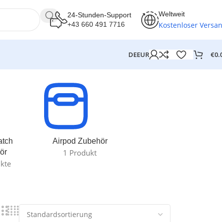
Weltweit
24-Stunden-Support
Kostenloser Versa
+43 660 491 7716
€
0.
DE
EUR
atch
Airpod Zubehör
ör
1 Produkt
kte