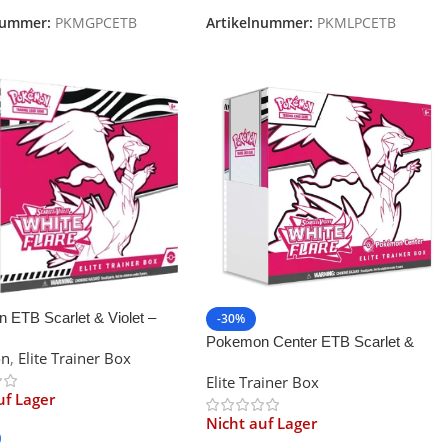
nummer:
PKMGPCETB
Artikelnummer:
PKMLPCETB
 ETB Scarlet & Violet –
-30%
are
Pokemon Center ETB Scarlet &
on
,
Elite Trainer Box
Violet—White Flare
Elite Trainer Box
uf Lager
Nicht auf Lager
0