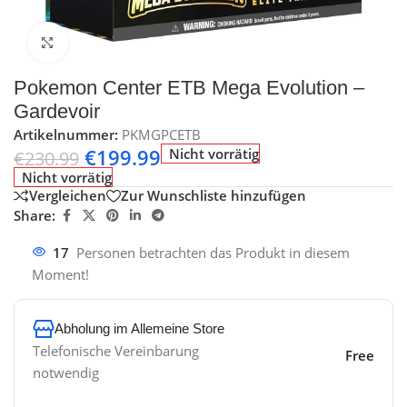
Klick zum Vergrößern
Pokemon Center ETB Mega Evolution –
Gardevoir
Artikelnummer:
PKMGPCETB
€
199.99
Nicht vorrätig
€
230.99
Nicht vorrätig
Vergleichen
Zur Wunschliste hinzufügen
Share:
17
Personen betrachten das Produkt in diesem
Moment!
Abholung im Allemeine Store
Telefonische Vereinbarung
Free
notwendig