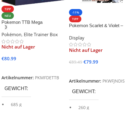
TIPP
-11%
NEU
TIPP
Pokemon TTB Mega
Pokemon Scarlet & Violet –
Entwicklung Fatale Flammen
White Flare Display -JP-
Pokémon
,
Elite Trainer Box
Display
Nicht auf Lager
Nicht auf Lager
€
80.99
€
79.99
€
89.49
Weiterlesen
Weiterlesen
Artikelnummer:
PKMFDETTB
Artikelnummer:
PKWFJNDIS
GEWICHT
GEWICHT
685 g
260 g
86 × 165 ×
GRÖSSE
140 × 135
165 mm
GRÖSSE
× 36 mm