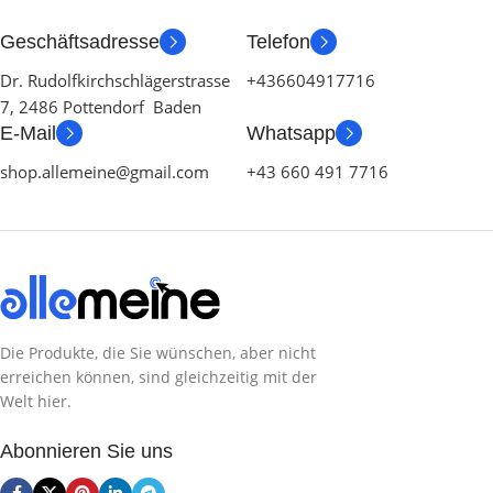
FARBE
Geschäftsadresse
Telefon
SPRACHE
Dr. Rudolfkirchschlägerstrasse
+436604917716
TYP
7, 2486 Pottendorf Baden
PRODUKTART
E-Mail
Whatsapp
PRODUKT GEWICHT
shop.allemeine@gmail.com
+43 660 491 7716
SERIE
MATERIAL
SPIEL
INHALT
Die Produkte, die Sie wünschen, aber nicht
erreichen können, sind gleichzeitig mit der
Welt hier.
HERSTELLER
Abonnieren Sie uns