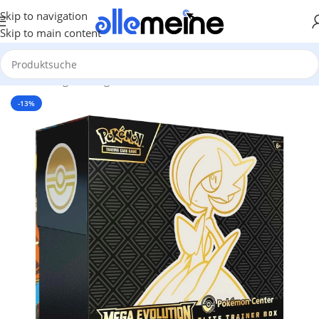
Skip to navigation
Skip to main content
Start
/
Gaming
/
Trading Card Games
/
Pokémon
/
Elite Trainer Box
-13%