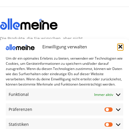
Die Produkte, die Sie wünschen, aber nicht
erreichen können, sind gleichzeitig mit der
Einwilligung verwalten
Welt hier.
Um dir ein optimales Erlebnis zu bieten, verwenden wir Technologien wie
Cookies, um Geräteinformationen zu speichern und/oder darauf
Abonnieren Sie uns
zuzugreifen. Wenn du diesen Technologien zustimmst, können wir Daten
wie das Surfverhalten oder eindeutige IDs auf dieser Website
verarbeiten. Wenn du deine Einwillligung nicht erteilst oder zurückziehst,
Kategorien
können bestimmte Merkmale und Funktionen beeinträchtigt werden.
TV Zubehör
Funktional
Immer aktiv
Smartwatch Zubehör
Präferenzen
Handy Zubehör
Airpod Zubehör
Statistiken