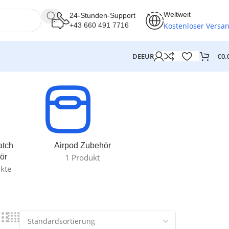
Weltweit
24-Stunden-Support
Kostenloser Versa
+43 660 491 7716
€
0.
DE
EUR
atch
Airpod Zubehör
ör
1 Produkt
kte