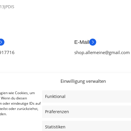
13JPDIS
E-Mail
917716
shop.allemeine@gmail.com
Einwilligung verwalten
ien
Useful Links
Legal
ogien wie Cookies, um
Funktional
. Wenn du diesen
ör
Aktionen
AGB
n oder eindeutige IDs auf
eilst oder zurückziehst,
tch Zubehör
Blog
Impressum
Präferenzen
den.
ubehör
Kontakt
Datenschutzer
Statistiken
ubehör
Lieferung & Rückgabe
Cookies