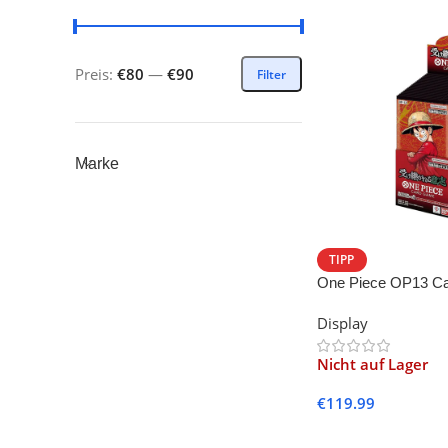
Preis:
€80
—
€90
Filter
Marke
TIPP
One Piece OP13 Carr
-JP-
Display
Nicht auf Lager
€
119.99
Weiterlesen