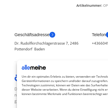
Artikelnummer:
OP
Geschäftsadresse
Telefon
Dr. Rudolfkirchschlägerstrasse 7, 2486
+436604
Pottendorf Baden
Kategor
Um dir ein optimales Erlebnis zu bieten, verwenden wir Technol
Geräteinformationen zu speichern und/oder darauf zuzugreifen
TV Zubeh
Technologien zustimmst, können wir Daten wie das Surfverhalte
Die Produkte, die Sie wünschen, aber
dieser Website verarbeiten. Wenn du deine Einwillligung nicht ert
Smartwa
können bestimmte Merkmale und Funktionen beeinträchtigt wer
nicht erreichen können, sind
Handy Z
gleichzeitig mit der Welt hier.
Airpod Z