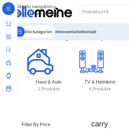
Skip to navigation
Skip to main content
Alle Kategorien
Aktionen
Outlet
Kontakt
Start
/
Produkte verschlagwortet mit „carry“
Einzelnes E
Haus & Auto
TV & Heimkino
2 Produkte
6 Produkte
carry
Filter By Price