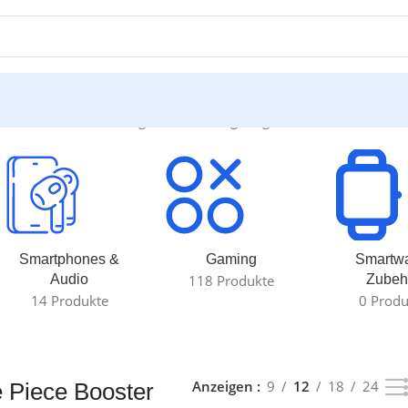
e Booster“
Einzelnes Ergebnis wird angezeigt
Smartphones &
Gaming
Smartw
Audio
118 Produkte
Zubeh
14 Produkte
0 Produ
Anzeigen
9
12
18
24
 Piece Booster