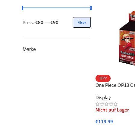
Preis:
€80
—
€90
Filter
Marke
TIPP
One Piece OP13 Carr
-JP-
Display
Nicht auf Lager
€
119.99
Weiterlesen