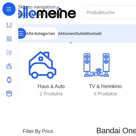
Skip to navigation
Skip to main content
Alle Kategorien
Aktionen
Outlet
Kontakt
Start
/
Produkte verschlagwortet mit „Bandai One Piec
Haus & Auto
TV & Heimkino
2 Produkte
6 Produkte
Bandai One
Filter By Price