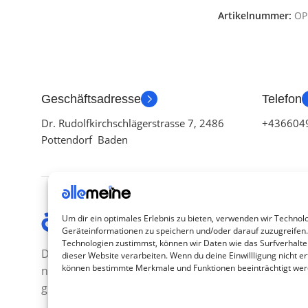
Artikelnummer:
OP
Geschäftsadresse
Telefon
Dr. Rudolfkirchschlägerstrasse 7, 2486
+436604
Pottendorf Baden
Kategor
Um dir ein optimales Erlebnis zu bieten, verwenden wir Technol
Geräteinformationen zu speichern und/oder darauf zuzugreifen
TV Zubeh
Technologien zustimmst, können wir Daten wie das Surfverhalte
Die Produkte, die Sie wünschen, aber
dieser Website verarbeiten. Wenn du deine Einwillligung nicht ert
Smartwa
können bestimmte Merkmale und Funktionen beeinträchtigt wer
nicht erreichen können, sind
Handy Z
gleichzeitig mit der Welt hier.
Airpod Z