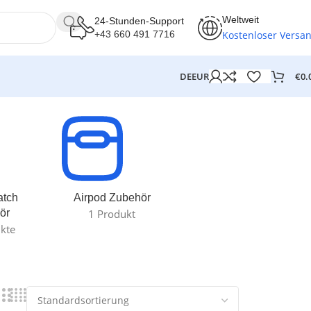
Weltweit
24-Stunden-Support
Kostenloser Versa
+43 660 491 7716
€
0.
DE
EUR
atch
Airpod Zubehör
ör
1 Produkt
kte