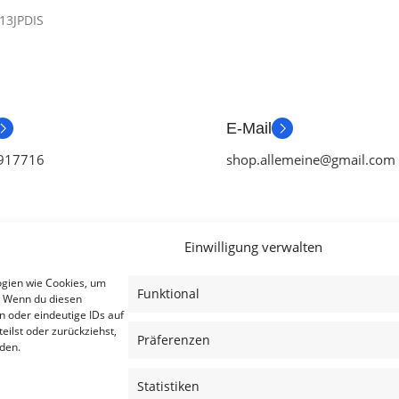
13JPDIS
E-Mail
917716
shop.allemeine@gmail.com
Einwilligung verwalten
ien
Useful Links
Legal
ogien wie Cookies, um
Funktional
. Wenn du diesen
ör
Aktionen
AGB
n oder eindeutige IDs auf
eilst oder zurückziehst,
tch Zubehör
Blog
Impressum
Präferenzen
den.
ubehör
Kontakt
Datenschutzer
Statistiken
ubehör
Lieferung & Rückgabe
Cookies