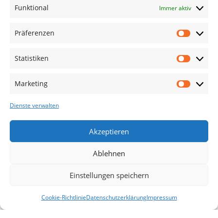
Funktional
Immer aktiv
Welt hier.
Abonnieren Sie uns
Präferenzen
Statistiken
Kategorien
TV Zubehör
Marketing
Smartwatch Zubehör
Dienste verwalten
Handy Zubehör
Airpod Zubehör
Akzeptieren
Gamingsachen
Ablehnen
Useful Links
Einstellungen speichern
Aktionen
Blog
Cookie-Richtlinie
Datenschutzerklärung
Impressum
Filter
Startseite
Mein Konto
Warenkorb
Vergleichen
Kontakt