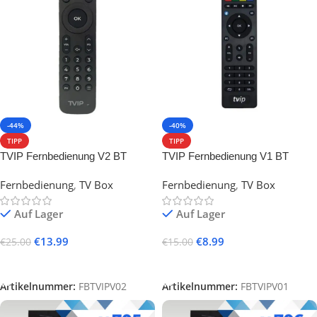
-44%
-40%
TIPP
TIPP
TVIP Fernbedienung V2 BT
TVIP Fernbedienung V1 BT
Bluetooth RCU
Bluetooth RCU
Fernbedienung
,
TV Box
Fernbedienung
,
TV Box
Auf Lager
Auf Lager
€
13.99
€
8.99
€
25.00
€
15.00
In Den Warenkorb
In Den Warenkorb
Artikelnummer:
FBTVIPV02
Artikelnummer:
FBTVIPV01