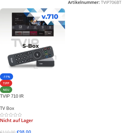
Artikelnummer:
TVIP706BT
-11%
TIPP
NEU
TVIP 710 IR
TV Box
Nicht auf Lager
€
98.00
€
110.00