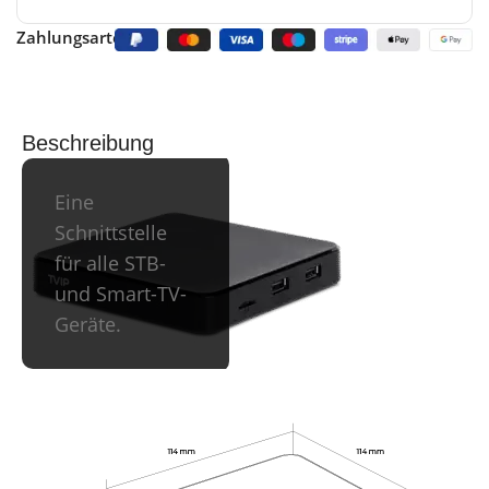
Zahlungsarten:
Beschreibung
Eine
Schnittstelle
für alle STB-
und Smart-TV-
Geräte.