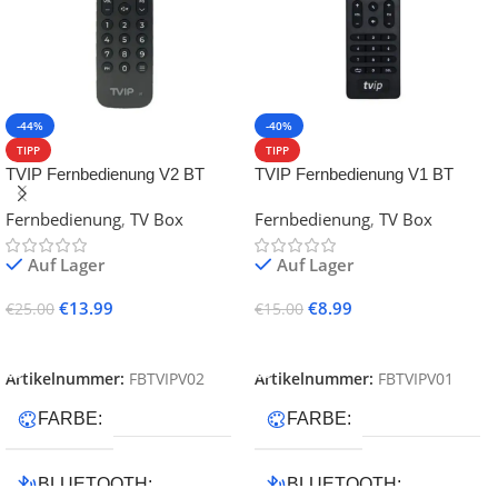
-44%
-40%
TIPP
TIPP
TVIP Fernbedienung V2 BT
TVIP Fernbedienung V1 BT
Bluetooth RCU
Bluetooth RCU
Fernbedienung
,
TV Box
Fernbedienung
,
TV Box
Auf Lager
Auf Lager
€
13.99
€
8.99
€
25.00
€
15.00
In Den Warenkorb
In Den Warenkorb
Artikelnummer:
FBTVIPV02
Artikelnummer:
FBTVIPV01
FARBE
FARBE
BLUETOOTH
BLUETOOTH