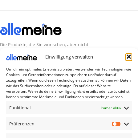
Die Produkte, die Sie wünschen, aber nicht
erreichen können, sind gleichzeitig mit der
Einwilligung verwalten
Welt hier.
Um dir ein optimales Erlebnis zu bieten, verwenden wir Technologien wie
Abonnieren Sie uns
Cookies, um Geräteinformationen zu speichern und/oder darauf
zuzugreifen. Wenn du diesen Technologien zustimmst, können wir Daten
wie das Surfverhalten oder eindeutige IDs auf dieser Website
verarbeiten. Wenn du deine Einwillligung nicht erteilst oder zurückziehst,
Kategorien
können bestimmte Merkmale und Funktionen beeinträchtigt werden.
TV Zubehör
Funktional
Immer aktiv
Smartwatch Zubehör
Handy Zubehör
Präferenzen
Airpod Zubehör