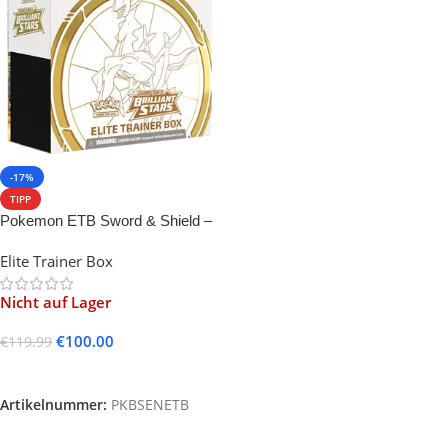
-17%
TIPP
Pokemon ETB Sword & Shield –
Brilliant Stars
Elite Trainer Box
Nicht auf Lager
€
100.00
€
119.99
Weiterlesen
Artikelnummer:
PKBSENETB