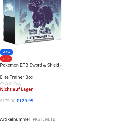
-26%
TIPP
Pokemon ETB Sword & Shield –
Silver Tempest
Elite Trainer Box
Nicht auf Lager
€
129.99
€
175.00
Weiterlesen
Artikelnummer:
PKSTENETB