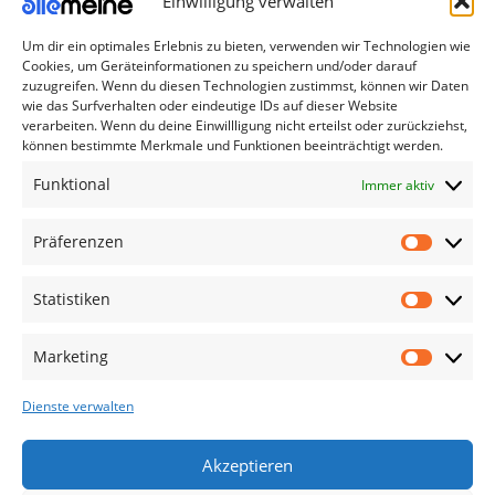
Einwilligung verwalten
Um dir ein optimales Erlebnis zu bieten, verwenden wir Technologien wie
Die Produkte, die Sie wünschen, aber nicht
Cookies, um Geräteinformationen zu speichern und/oder darauf
erreichen können, sind gleichzeitig mit der
zuzugreifen. Wenn du diesen Technologien zustimmst, können wir Daten
wie das Surfverhalten oder eindeutige IDs auf dieser Website
Welt hier.
verarbeiten. Wenn du deine Einwillligung nicht erteilst oder zurückziehst,
können bestimmte Merkmale und Funktionen beeinträchtigt werden.
Abonnieren Sie uns
Funktional
Immer aktiv
Kategorien
Präferenzen
TV Zubehör
Statistiken
Smartwatch Zubehör
Handy Zubehör
Marketing
Airpod Zubehör
Dienste verwalten
Gamingsachen
Useful Links
Akzeptieren
Aktionen