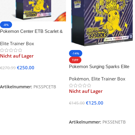
-8%
Pokemon Center ETB Scarlet &
Violet-Surging Sparks
Elite Trainer Box
-14%
Nicht auf Lager
TIPP
Pokemon Surging Sparks Elite
€
250.00
€
270.99
Trainer Box (English)
Weiterlesen
Pokémon
,
Elite Trainer Box
Artikelnummer:
PKSSPCETB
Nicht auf Lager
€
125.00
€
145.00
Weiterlesen
Artikelnummer:
PKSSENETB