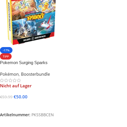
-17%
TIPP
Pokemon Surging Sparks
Pokémon Center Booster Bundle
Pokémon
,
Boosterbundle
(English)
Nicht auf Lager
€
50.00
€
59.99
Weiterlesen
Artikelnummer:
PKSSBBCEN