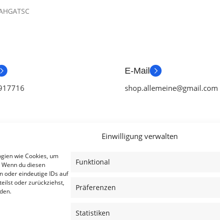
AHGATSC
E-Mail
917716
shop.allemeine@gmail.com
Einwilligung verwalten
ien
Useful Links
Legal
ogien wie Cookies, um
Funktional
. Wenn du diesen
ör
Aktionen
AGB
n oder eindeutige IDs auf
eilst oder zurückziehst,
tch Zubehör
Blog
Impressum
Präferenzen
den.
ubehör
Kontakt
Datenschutzer
Statistiken
ubehör
Lieferung & Rückgabe
Cookies