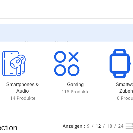
“
Einzelnes Ergebnis wird angezeigt
Smartphones &
Gaming
Smartw
Audio
118 Produkte
Zubeh
14 Produkte
0 Produ
Anzeigen
9
12
18
24
ection