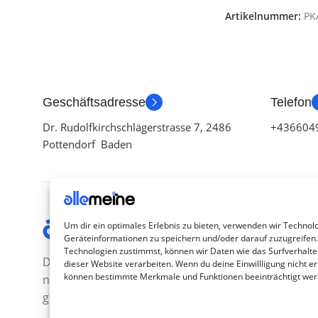
Artikelnummer:
PK
Geschäftsadresse
Telefon
Dr. Rudolfkirchschlägerstrasse 7, 2486
+436604
Pottendorf Baden
Kategor
Um dir ein optimales Erlebnis zu bieten, verwenden wir Technol
Geräteinformationen zu speichern und/oder darauf zuzugreifen
TV Zubeh
Technologien zustimmst, können wir Daten wie das Surfverhalte
Die Produkte, die Sie wünschen, aber
dieser Website verarbeiten. Wenn du deine Einwillligung nicht ert
Smartwa
können bestimmte Merkmale und Funktionen beeinträchtigt wer
nicht erreichen können, sind
Handy Z
gleichzeitig mit der Welt hier.
Airpod Z