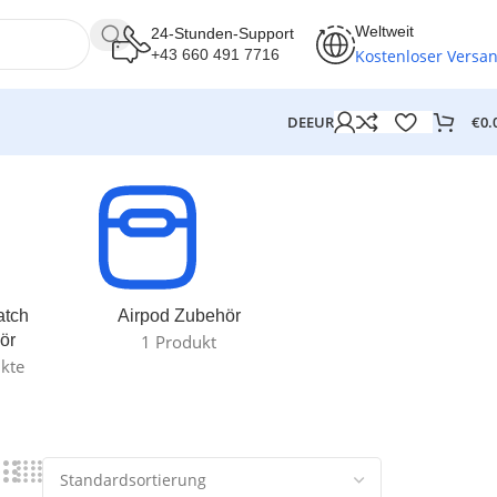
Weltweit
24-Stunden-Support
Kostenloser Versa
+43 660 491 7716
€
0.
DE
EUR
atch
Airpod Zubehör
ör
1 Produkt
kte