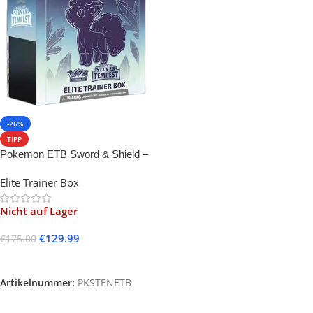
-26%
TIPP
Pokemon ETB Sword & Shield –
Silver Tempest
Elite Trainer Box
Nicht auf Lager
€
129.99
€
175.00
Weiterlesen
Artikelnummer:
PKSTENETB