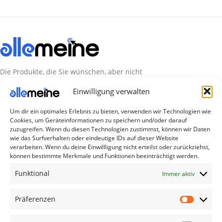
Die Produkte, die Sie wünschen, aber nicht
erreichen können, sind gleichzeitig mit der
Einwilligung verwalten
Welt hier.
Um dir ein optimales Erlebnis zu bieten, verwenden wir Technologien wie
Abonnieren Sie uns
Cookies, um Geräteinformationen zu speichern und/oder darauf
zuzugreifen. Wenn du diesen Technologien zustimmst, können wir Daten
wie das Surfverhalten oder eindeutige IDs auf dieser Website
verarbeiten. Wenn du deine Einwillligung nicht erteilst oder zurückziehst,
Kategorien
können bestimmte Merkmale und Funktionen beeinträchtigt werden.
TV Zubehör
Funktional
Immer aktiv
Smartwatch Zubehör
Handy Zubehör
Präferenzen
Airpod Zubehör