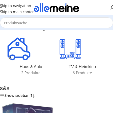
Skip to navigation
Skip to main content
Start
/
Produkte verschlagwortet mit „s&s“
Haus & Auto
TV & Heimkino
2 Produkte
6 Produkte
s&s
Show sidebar