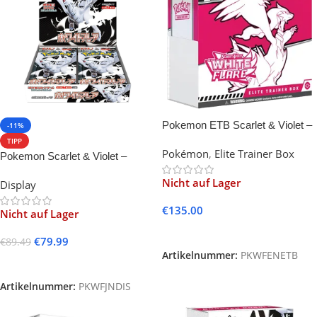
Pokemon ETB Scarlet & Violet –
-11%
White Flare
TIPP
Pokémon
,
Elite Trainer Box
Pokemon Scarlet & Violet –
White Flare Display -JP-
Nicht auf Lager
Display
€
135.00
Nicht auf Lager
Weiterlesen
€
79.99
€
89.49
Artikelnummer:
PKWFENETB
Weiterlesen
Artikelnummer:
PKWFJNDIS