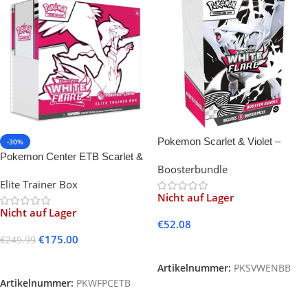
Pokemon Scarlet & Violet –
-30%
White Flare Booster Bundle -EN-
Pokemon Center ETB Scarlet &
Boosterbundle
Violet—White Flare
Elite Trainer Box
Nicht auf Lager
Nicht auf Lager
€
52.08
€
175.00
€
249.99
Weiterlesen
Weiterlesen
Artikelnummer:
PKSVWENBB
Artikelnummer:
PKWFPCETB